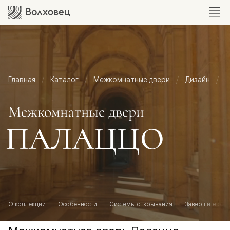
Главная
Каталог
Межкомнатные двери
Дизайн
М
Межкомнатные двери
ПАЛАЦЦО
О коллекции
Особенности
Системы открывания
Завершите обр