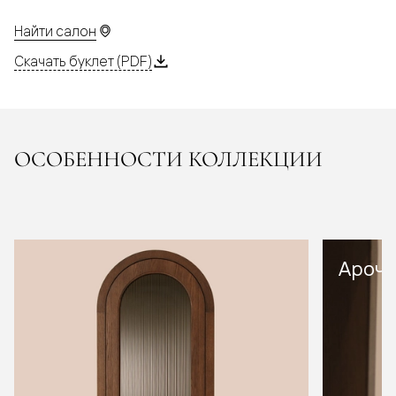
Найти салон
Скачать буклет (PDF)
ОСОБЕННОСТИ КОЛЛЕКЦИИ
Арочн