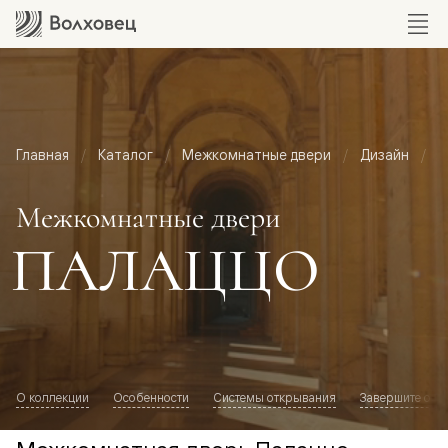
Главная
Каталог
Межкомнатные двери
Дизайн
М
Межкомнатные двери
ПАЛАЦЦО
О коллекции
Особенности
Системы открывания
Завершите обр