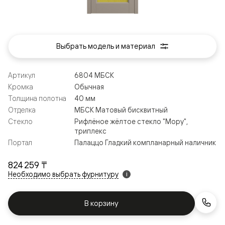
Выбрать модель и материал
Артикул
6804 МБСК
Кромка
Обычная
Толщина полотна
40 мм
Отделка
МБСК Матовый бисквитный
Стекло
Рифлёное жёлтое стекло "Мору",
триплекс
Портал
Палаццо Гладкий компланарный наличник
824 259 ₸
Необходимо выбрать фурнитуру
i
В корзину