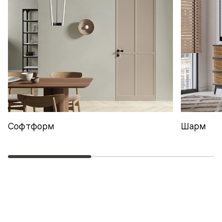
Софтформ
Шарм