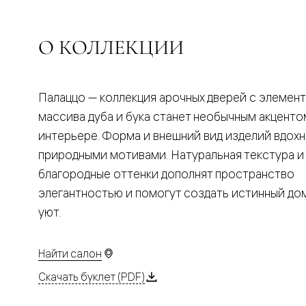
Планум
Цветные
Колор
Алюмини
О КОЛЛЕКЦИИ
Формато
Секрето
Алюмини
Мозаик
Палаццо — коллекция арочных дверей с элемен
Поворот
двери
массива дуба и бука станет необычным акценто
Скрытые
интерьере. Форма и внешний вид изделий вдох
двери
Дизайнер
природными мотивами. Натуральная текстура и
шпон
благородные оттенки дополнят пространство
Со
стеклом
элегантностью и помогут создать истинный д
Высокие
уют.
двери
В
гардеро
В
Найти салон
гостиную
Двери
Скачать буклет (PDF)
в
тренде