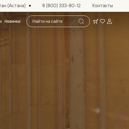
ан (Астана)
8 (800) 333-80-12
Контакты
Поиск
и
Новинки
по
сайту