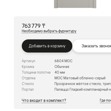
Перегор
Мозаик
Неокласс
Прайм
Фрэйм
763 779 ₸
Альба
Дюна
Необходимо выбрать фурнитуру
Рокка
Антик
Нео
Добавить в корзину
Заказать звоно
Париж
Центро
Шарм
Артикул
6804 МОС
Нео
Классик
Кромка
Обычная
Галант
Толщина полотна
40 мм
Эго
Отделка
МОС Матовый облачно-серый
Классика
Стекло
Прозрачное жёлтое стекло, трип
Маскот
Эссе
Портал
Палаццо Гладкий компланарный 
Тоскана
Плано
Что входит в комплект?
Где п
Тоскана
Грильято