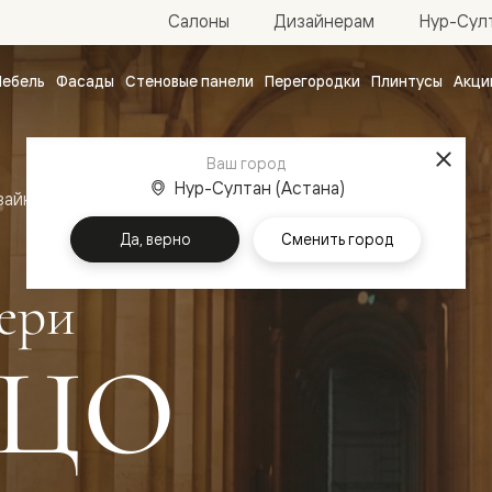
Нур-Султ
Салоны
Дизайнерам
ебель
Фасады
Стеновые панели
Перегородки
Плинтусы
Акци
атные
ые
Ваш город
чные
Нур-Султан (Астана)
зайн
Межкомнатные двери Палаццо
Да, верно
Сменить город
ери
ЦО
ванные