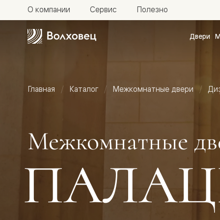
О компании
Сервис
Полезно
Двери
М
Межкомн
двери
Доступн
и практи
Фридом
Главная
Каталог
Межкомнатные двери
Ди
Центро
Галант
Нео
Планум
Секрето
Межкомнатные дв
-
скрытые
двери
ПАЛАЦ
Фрезеро
двери
в
эмали
Прайм
Маскот
Эссе