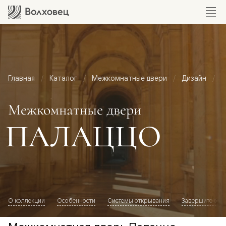
Главная
Каталог
Межкомнатные двери
Дизайн
М
Межкомнатные двери
ПАЛАЦЦО
О коллекции
Особенности
Системы открывания
Завершите обр