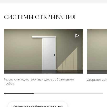
СИСТЕМЫ ОТКРЫВАНИЯ
Раздвижная одностворчатая дверь с обрамлением
Дверь прямог
проёма
Узнать подробнее о системах