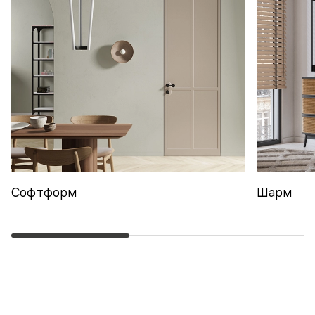
Софтформ
Шарм