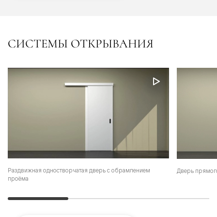
СИСТЕМЫ ОТКРЫВАНИЯ
Раздвижная одностворчатая дверь с обрамлением
Дверь прямог
проёма