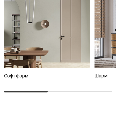
Софтформ
Шарм