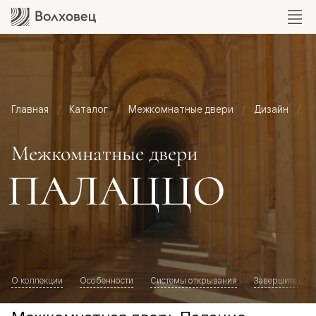
Главная
Каталог
Межкомнатные двери
Дизайн
М
Межкомнатные двери
ПАЛАЦЦО
О коллекции
Особенности
Системы открывания
Завершите обр