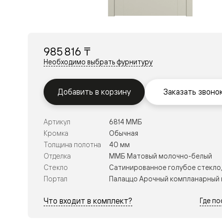
Перегор
Мозаик
Неокласс
Прайм
Фрэйм
985 816 ₸
Альба
Дюна
Необходимо выбрать фурнитуру
Рокка
Антик
Нео
Добавить в корзину
Заказать звоно
Париж
Центро
Шарм
Артикул
6814 ММБ
Нео
Классик
Кромка
Обычная
Галант
Толщина полотна
40 мм
Эго
Отделка
ММБ Матовый молочно-белый
Классика
Стекло
Сатинированное голубое стекло,
Маскот
Эссе
Портал
Палаццо Арочный компланарный 
Тоскана
Плано
Что входит в комплект?
Где п
Тоскана
Грильято