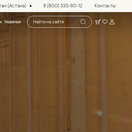
ан (Астана)
8 (800) 333-80-12
Контакты
Поиск
и
Новинки
по
сайту