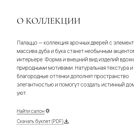
Планум
Цветные
Колор
Алюмини
О КОЛЛЕКЦИИ
Формато
Секрето
Алюмини
Мозаик
Палаццо — коллекция арочных дверей с элемен
Поворот
двери
массива дуба и бука станет необычным акценто
Скрытые
интерьере. Форма и внешний вид изделий вдох
двери
Дизайнер
природными мотивами. Натуральная текстура и
шпон
благородные оттенки дополнят пространство
Со
стеклом
элегантностью и помогут создать истинный д
Высокие
уют.
двери
В
гардеро
В
Найти салон
гостиную
Двери
Скачать буклет (PDF)
в
тренде