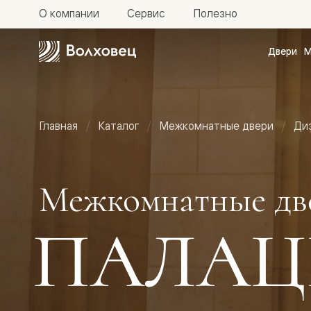
О компании
Сервис
Полезно
Двери
М
Межкомн
двери
Доступн
и практи
Фридом
Главная
Каталог
Межкомнатные двери
Ди
Центро
Галант
Нео
Планум
Секрето
Межкомнатные дв
-
скрытые
двери
ПАЛАЦ
Фрезеро
двери
в
эмали
Прайм
Маскот
Эссе