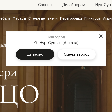
Нур-Султ
Салоны
Дизайнерам
ебель
Фасады
Стеновые панели
Перегородки
Плинтусы
Акци
атные
ые
Ваш город
чные
Нур-Султан (Астана)
зайн
Межкомнатные двери Палаццо
Да, верно
Сменить город
ери
ЦО
ванные