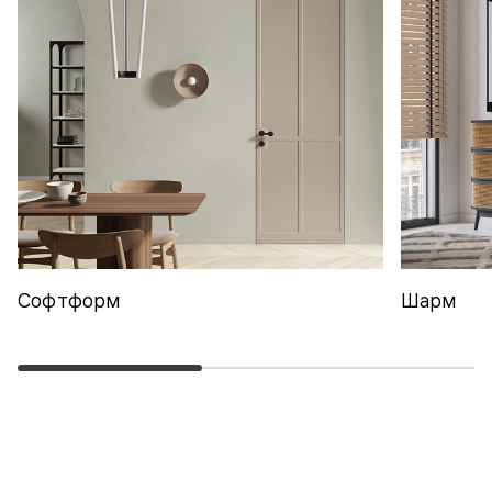
Софтформ
Шарм