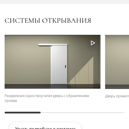
СИСТЕМЫ ОТКРЫВАНИЯ
Раздвижная одностворчатая дверь с обрамлением
Дверь прямог
проёма
Узнать подробнее о системах