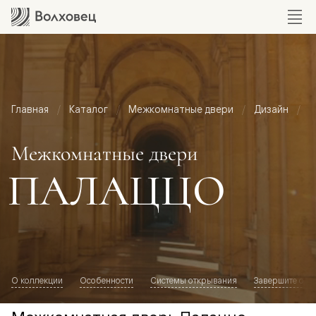
Главная
Каталог
Межкомнатные двери
Дизайн
М
Межкомнатные двери
ПАЛАЦЦО
О коллекции
Особенности
Системы открывания
Завершите обр