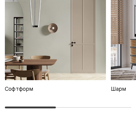
Софтформ
Шарм