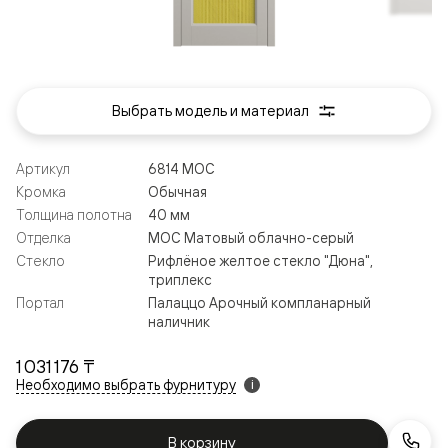
Выбрать модель и материал
Артикул
6814 МОС
Кромка
Обычная
Толщина полотна
40 мм
Отделка
МОС Матовый облачно-серый
Стекло
Рифлёное желтое стекло "Дюна",
триплекс
Портал
Палаццо Арочный компланарный
наличник
1 031 176 ₸
Необходимо выбрать фурнитуру
i
В корзину