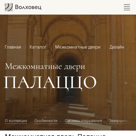
Главная
Каталог
Межкомнатные двери
Дизайн
М
Межкомнатные двери
ПАЛАЦЦО
О коллекции
Особенности
Системы открывания
Завершите обр