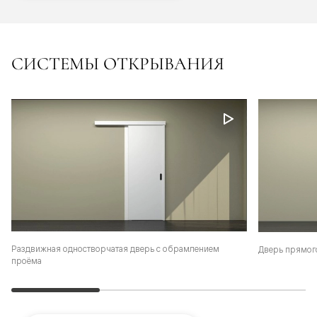
СИСТЕМЫ ОТКРЫВАНИЯ
Раздвижная одностворчатая дверь с обрамлением
Дверь прямог
проёма