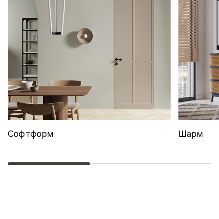
Софтформ
Шарм