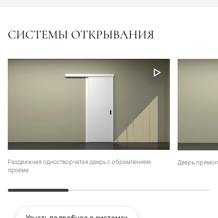
СИСТЕМЫ ОТКРЫВАНИЯ
Раздвижная одностворчатая дверь с обрамлением
Дверь прямог
проёма
Узнать подробнее о системах