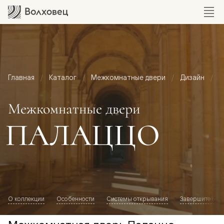
Главная
Каталог
Межкомнатные двери
Дизайн
М
Межкомнатные двери
ПАЛАЦЦО
О коллекции
Особенности
Системы открывания
Завершите обр