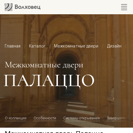
Главная
Каталог
Межкомнатные двери
Дизайн
М
Межкомнатные двери
ПАЛАЦЦО
О коллекции
Особенности
Системы открывания
Завершите обр