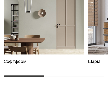
Софтформ
Шарм