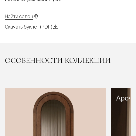
Найти салон
Скачать буклет (PDF)
ОСОБЕННОСТИ КОЛЛЕКЦИИ
Арочн