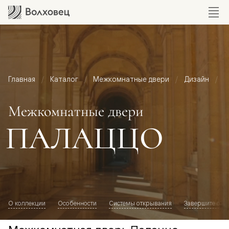
Главная
Каталог
Межкомнатные двери
Дизайн
М
Межкомнатные двери
ПАЛАЦЦО
О коллекции
Особенности
Системы открывания
Завершите обр