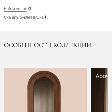
Найти салон
Скачать буклет (PDF)
ОСОБЕННОСТИ КОЛЛЕКЦИИ
Арочн