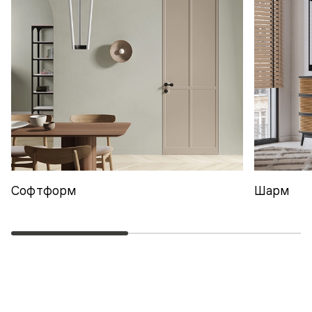
Софтформ
Шарм