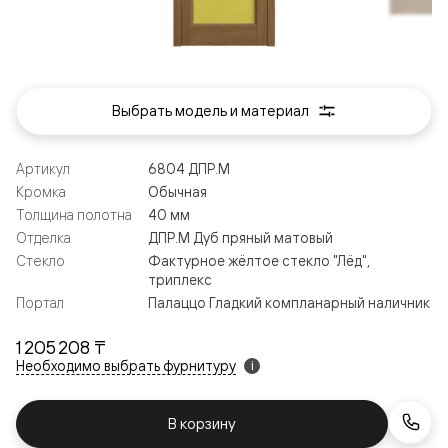
Выбрать модель и материал
Артикул
6804 ДПР.М
Кромка
Обычная
Толщина полотна
40 мм
Отделка
ДПР.М Дуб пряный матовый
Стекло
Фактурное жёлтое стекло "Лёд",
триплекс
Портал
Палаццо Гладкий компланарный наличник
1 205 208 ₸
Необходимо выбрать фурнитуру
i
В корзину