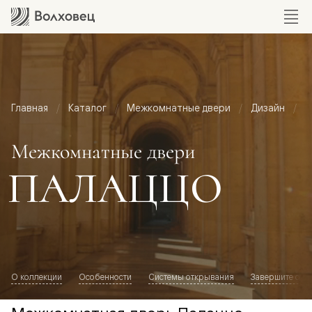
Главная
Каталог
Межкомнатные двери
Дизайн
М
Межкомнатные двери
ПАЛАЦЦО
О коллекции
Особенности
Системы открывания
Завершите обр