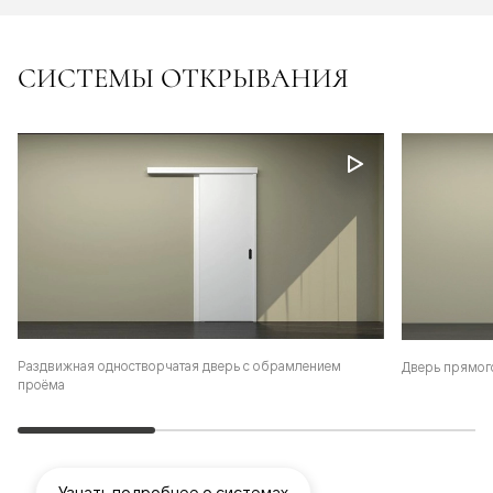
СИСТЕМЫ ОТКРЫВАНИЯ
Раздвижная одностворчатая дверь с обрамлением
Дверь прямог
проёма
Узнать подробнее о системах