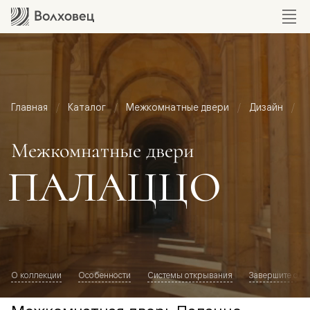
Главная
Каталог
Межкомнатные двери
Дизайн
М
Межкомнатные двери
ПАЛАЦЦО
О коллекции
Особенности
Системы открывания
Завершите обр