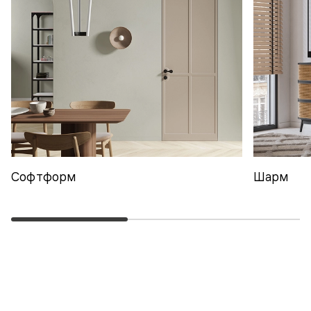
Софтформ
Шарм