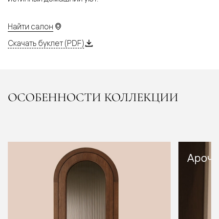
Найти салон
Скачать буклет (PDF)
ОСОБЕННОСТИ КОЛЛЕКЦИИ
Арочн