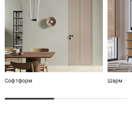
Софтформ
Шарм