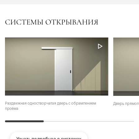
СИСТЕМЫ ОТКРЫВАНИЯ
Раздвижная одностворчатая дверь с обрамлением
Дверь прямог
проёма
Узнать подробнее о системах