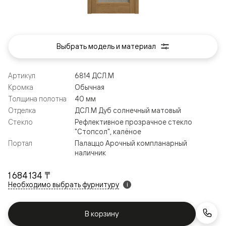
Выбрать модель и материал
Артикул
6814 ДСЛ.М
Кромка
Обычная
Толщина полотна
40 мм
Отделка
ДСЛ.М Дуб солнечный матовый
Стекло
Рефлективное прозрачное стекло
"Стопсол", калёное
Портал
Палаццо Арочный компланарный
наличник
1 684 134 ₸
Необходимо выбрать фурнитуру
i
В корзину