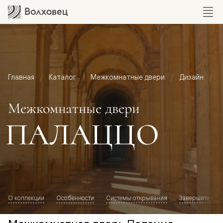
Главная
Каталог
Межкомнатные двери
Дизайн
М
Межкомнатные двери
ПАЛАЦЦО
О коллекции
Особенности
Системы открывания
Завершите обр