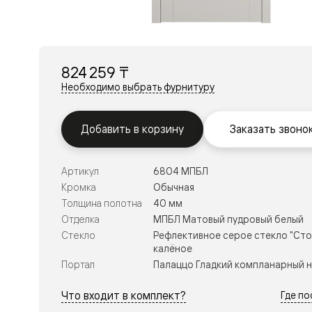
Перегор
Мозаик
Неокласс
Прайм
Фрэйм
824 259 ₸
Альба
Дюна
Необходимо выбрать фурнитуру
Рокка
Антик
Нео
Добавить в корзину
Заказать звоно
Париж
Центро
Шарм
Артикул
6804 МПБЛ
Нео
Классик
Кромка
Обычная
Галант
Толщина полотна
40 мм
Эго
Отделка
МПБЛ Матовый пудровый белый
Классика
Стекло
Рефлективное серое стекло "Сто
Маскот
калёное
Эссе
Тоскана
Портал
Палаццо Гладкий компланарный 
Плано
Тоскана
Что входит в комплект?
Где п
Грильято