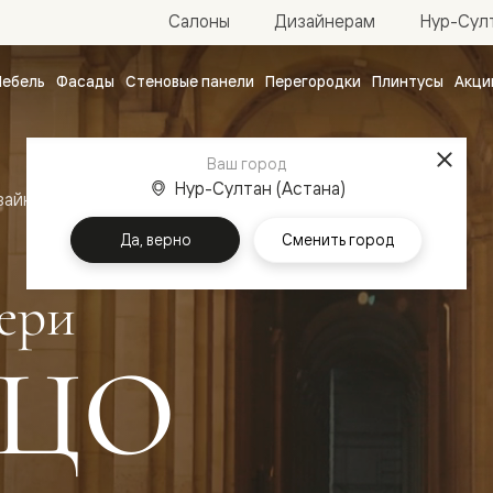
Нур-Султ
Салоны
Дизайнерам
ебель
Фасады
Стеновые панели
Перегородки
Плинтусы
Акци
атные
ые
Ваш город
чные
Нур-Султан (Астана)
зайн
Межкомнатные двери Палаццо
Да, верно
Сменить город
ери
ЦО
ванные