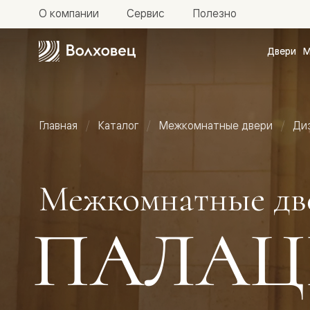
О компании
Сервис
Полезно
Двери
М
Межкомн
двери
Доступн
и практи
Фридом
Главная
Каталог
Межкомнатные двери
Ди
Центро
Галант
Нео
Планум
Секрето
Межкомнатные дв
-
скрытые
двери
ПАЛАЦ
Фрезеро
двери
в
эмали
Прайм
Маскот
Эссе