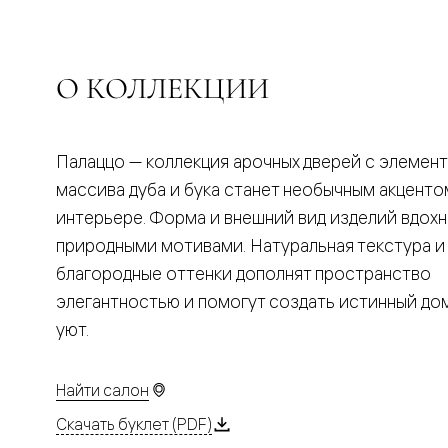
Планум
Цветные
Колор
Алюмини
Формато
О КОЛЛЕКЦИИ
Секрето
Алюмини
Мозаик
Поворот
Палаццо — коллекция арочных дверей с элемен
двери
Скрытые
массива дуба и бука станет необычным акценто
двери
интерьере. Форма и внешний вид изделий вдох
Дизайнер
шпон
природными мотивами. Натуральная текстура и
Со
благородные оттенки дополнят пространство
стеклом
Высокие
элегантностью и помогут создать истинный д
двери
уют.
В
гардеро
В
гостиную
Найти салон
Двери
в
Скачать буклет (PDF)
тренде