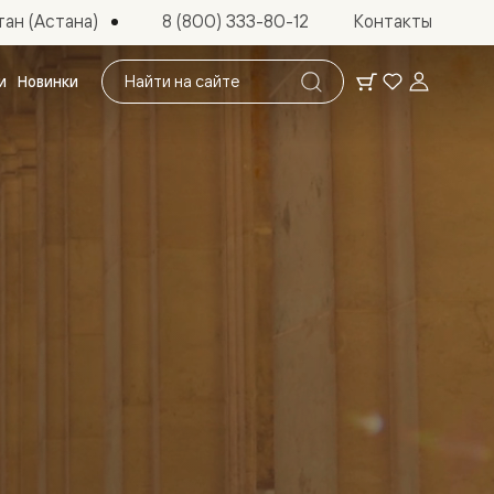
ан (Астана)
8 (800) 333-80-12
Контакты
Поиск
и
Новинки
по
сайту