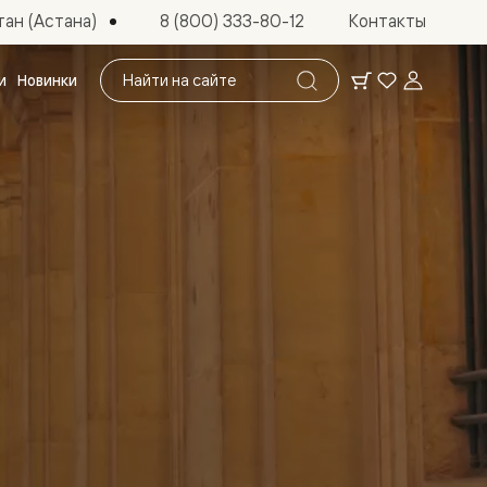
ан (Астана)
8 (800) 333-80-12
Контакты
Поиск
и
Новинки
по
сайту