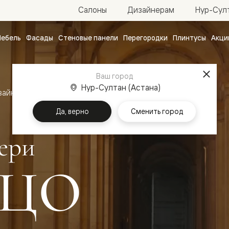
Нур-Султ
Салоны
Дизайнерам
ебель
Фасады
Стеновые панели
Перегородки
Плинтусы
Акци
атные
ые
Ваш город
чные
Нур-Султан (Астана)
зайн
Межкомнатные двери Палаццо
Да, верно
Сменить город
ери
ЦО
ванные