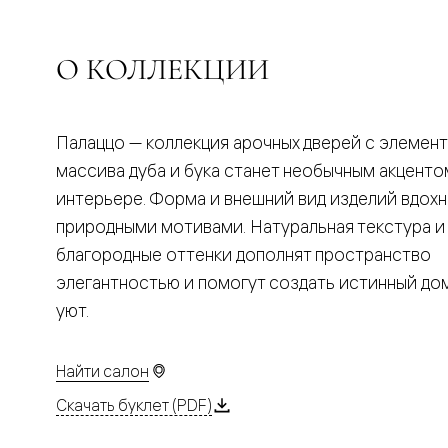
Планум
Цветные
Колор
Алюмини
О КОЛЛЕКЦИИ
Формато
Секрето
Алюмини
Мозаик
Палаццо — коллекция арочных дверей с элемен
Поворот
двери
массива дуба и бука станет необычным акценто
Скрытые
интерьере. Форма и внешний вид изделий вдох
двери
Дизайнер
природными мотивами. Натуральная текстура и
шпон
благородные оттенки дополнят пространство
Со
стеклом
элегантностью и помогут создать истинный д
Высокие
уют.
двери
В
гардеро
В
Найти салон
гостиную
Двери
Скачать буклет (PDF)
в
тренде