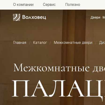
О компании
Сервис
Полезно
Двери
М
Межкомн
двери
Доступн
и практи
Фридом
Главная
Каталог
Межкомнатные двери
Ди
Центро
Галант
Нео
Планум
Секрето
Межкомнатные дв
-
скрытые
двери
ПАЛАЦ
Фрезеро
двери
в
эмали
Прайм
Маскот
Эссе