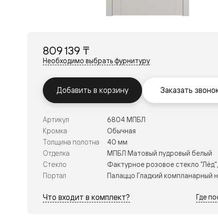
Перегор
Мозаик
Неокласс
Прайм
Фрэйм
809 139 ₸
Альба
Дюна
Необходимо выбрать фурнитуру
Рокка
Антик
Нео
Добавить в корзину
Заказать звоно
Париж
Центро
Шарм
Артикул
6804 МПБЛ
Нео
Классик
Кромка
Обычная
Галант
Толщина полотна
40 мм
Эго
Отделка
МПБЛ Матовый пудровый белый
Классика
Стекло
Фактурное розовое стекло "Лёд"
Маскот
Эссе
Портал
Палаццо Гладкий компланарный 
Тоскана
Плано
Что входит в комплект?
Где п
Тоскана
Грильято