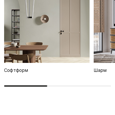
Софтформ
Шарм