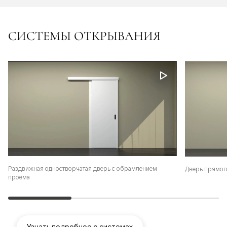
СИСТЕМЫ ОТКРЫВАНИЯ
Раздвижная одностворчатая дверь с обрамлением
Дверь прямог
проёма
Узнать подробнее о системах