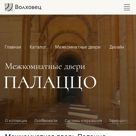
Главная
Каталог
Межкомнатные двери
Дизайн
М
Межкомнатные двери
ПАЛАЦЦО
О коллекции
Особенности
Системы открывания
Завершите обр