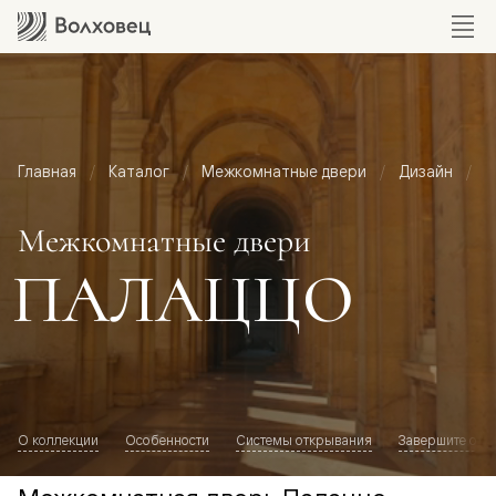
Главная
Каталог
Межкомнатные двери
Дизайн
М
Межкомнатные двери
ПАЛАЦЦО
О коллекции
Особенности
Системы открывания
Завершите обр