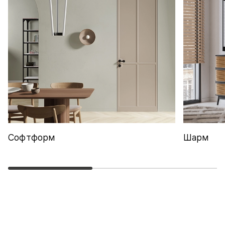
Софтформ
Шарм