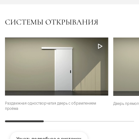
СИСТЕМЫ ОТКРЫВАНИЯ
Раздвижная одностворчатая дверь с обрамлением
Дверь прямог
проёма
Узнать подробнее о системах