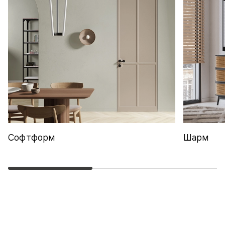
Софтформ
Шарм