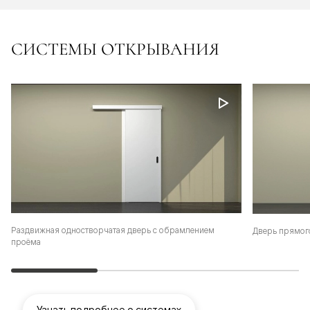
СИСТЕМЫ ОТКРЫВАНИЯ
Раздвижная одностворчатая дверь с обрамлением
Дверь прямог
проёма
Узнать подробнее о системах