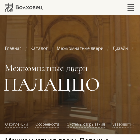
Главная
Каталог
Межкомнатные двери
Дизайн
М
Межкомнатные двери
ПАЛАЦЦО
О коллекции
Особенности
Системы открывания
Завершите обр