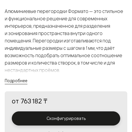
Алюминиевые перегородки Формато — это стильное
и функциональное решение для современных
интерьеров, предназначенное для разделения
и зонирования пространства внутри одного
помещения. Перегородки изготавливаются под
индивидуальные размеры с шагом в 1 мм, что даёт
возможность подобрать оптимальное соотношение
размеров и количества створок, в том числе и для
нестандартных проёмов.
Подробнее
Конструкция, выполненная из алюминия, получается
прочной, но в то же время лёгкой и лаконичной,
от
763 182 ₸
а большой выбор вставок из стекла с различными
эффектами позволяет создавать разнообразные
решения в интерьере и варьировать освещённость.
Сконфигурировать