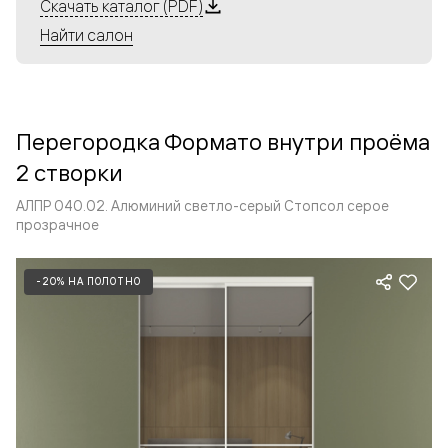
Алюминиевые перегородки имеют единый профиль
Скачать каталог (PDF)
с алюминиевыми дверьми и легко сочетаются в одном
Найти салон
пространстве, не перегружая его. Также их можно
комбинировать в интерьере с полотнами из нашего
стандартного ассортимента. Помимо этого, система
алюминиевых перегородок и дверей координируется
Перегородка Формато внутри проёма
со стеновыми панелями Волховец.
2 створки
АЛПР 040.02. Алюминий светло-серый Стопсол серое
прозрачное
-20% НА ПОЛОТНО