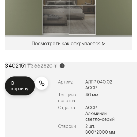
Посмотреть как открывается
3 402 151 ₸
3 662 820 ₸
i
Артикул
АЛПР 040.02
В
АССР
корзину
Толщина
40 мм
полотна
Отделка
АССР
Алюминий
светло-серый
Створки
2 шт.
800*2000 мм