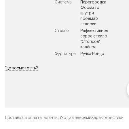
Система
Перегородка
Формато
внутри
проёма 2
створки
Стекло
Рефлективное
серое стекло
"Стопсол",
калёное
Фурнитура
Ручка Рондо
Где посмотреть?
Доставка и оплата
Гарантия
Уход за дверями
Характеристики