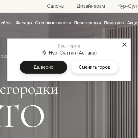
Нур-Султ
Салоны
Дизайнерам
ебель
Фасады
Стеновые панели
Перегородки
Плинтусы
Акци
атные
ые
Ваш город
чные
Нур-Султан (Астана)
ородки
Да, верно
Сменить город
егородки
ТО
ванные