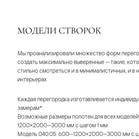
бука
Шпоновы
отделки
Имитация
шпона
МОДЕЛИ СТВОРОК
Из
алюмини
и
стекла
Покрыты
Мы проанализировали множество форм перего
эмалью
создать максимально выверенные — такие, кот
Однотон
ПЭТ
стильно смотреться и в минималистичных, и в 
Мультиш
интерьерах.
Раздвиж
двери
Вдоль
стены
Каждая перегородка изготавливается индивиду
В
замерам*.
пенал
Со
Возможные размеры полотен для всех моделей
скрытой
1200×2000—3000 мм с шагом 1 мм
направл
Арочные
Модель 040.05: 600—1200×2000—3000 мм с ш
двери