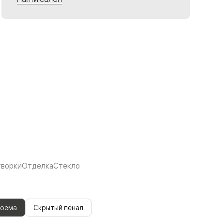
творки
Отделка
Стекло
роёма
Скрытый пенал