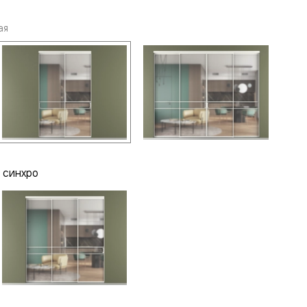
ая
 синхро