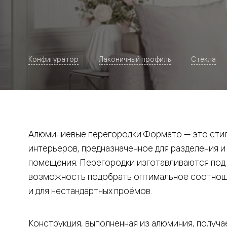
Рокка
Фрэйм
Альба
Дюна
Париж
Нео
Конфигуратор
Лаконичный профиль
Стёкла
Классик
Линия
Гладкие
и
скрытые
Планум
Про —
алюмини
Алюминиевые перегородки Формато — это стил
кромка
Планум
интерьеров, предназначенное для разделения и
Секрето
помещения. Перегородки изготавливаются под и
-
скрытые
возможность подобрать оптимальное соотноше
двери
Дизайнер
и для нестандартных проёмов.
Селект —
фрезеро
по
Конструкция, выполненная из алюминия, получае
шпону