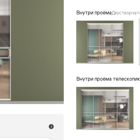
одки
Внутри проёма
Двустворчат
ика
Внутри проёма телескопик
i