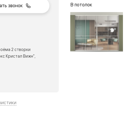
В потолок
ать звонок
нный
оёма 2 створки
кс Кристал Вижн",
м
ристики
ые