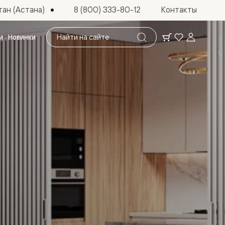
ан (Астана)
8 (800) 333-80-12
Контакты
Поиск
и
Новинки
по
сайту