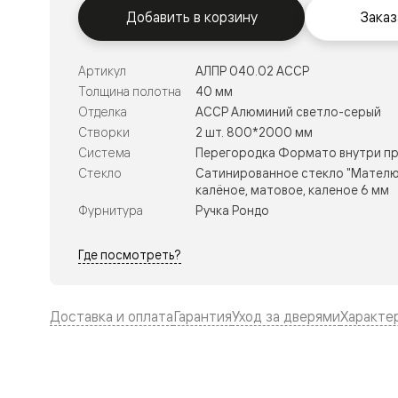
Тоскана
Добавить в корзину
Заказ
Литера
Тоскана
Ромбо
Тоскана
Артикул
АЛПР 040.02 АССР
Элегантэ
Толщина полотна
40 мм
Лигнум
Отделка
АССР Алюминий светло-серый
Совреме
стиль
Створки
2 шт. 800*2000 мм
Фридом
Система
Перегородка Формато внутри пр
Рифт
Стекло
Сатинированное стекло "Мателю
Вельвет
калёное, матовое, каленое 6 мм
Планум
Планум
Фурнитура
Ручка Рондо
Про
Линия
Где посмотреть?
Дизайн
Палаццо
Селект
Софтфор
Доставка и оплата
Гарантия
Уход за дверями
Характе
Зеркальн
Планум
Про
Скрытые
двери