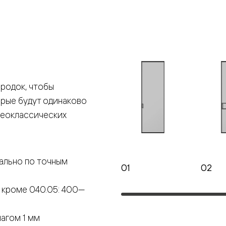
е
я
е
родок, чтобы
орые будут одинаково
ные
неоклассических
пон
ные
ально по точным
01
02
 кроме 040.05: 400—
яющей
агом 1 мм