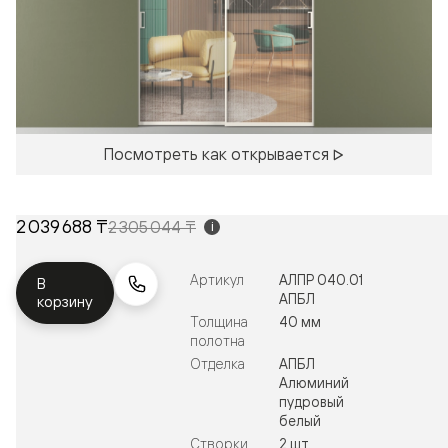
Посмотреть как открывается
2 039 688 ₸
2 305 044 ₸
i
Артикул
АЛПР 040.01
В
АПБЛ
корзину
Толщина
40 мм
полотна
Отделка
АПБЛ
Алюминий
пудровый
белый
Створки
2 шт.