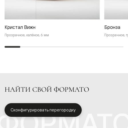
Кристал Вижн
Бронза
Прозрачное, калёное, 6 мм
Прозрачное, т
НАЙТИ СВОЙ ФОРМАТО
ФОРМАТ
Сконфигурировать перегородку