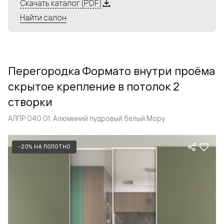
Алюминиевые перегородки имеют единый профиль
Скачать каталог (PDF)
с алюминиевыми дверьми и легко сочетаются в одном
Найти салон
пространстве, не перегружая его. Также их можно
комбинировать в интерьере с полотнами из нашего
стандартного ассортимента. Помимо этого, система
алюминиевых перегородок и дверей координируется
Перегородка Формато внутри проёма
со стеновыми панелями Волховец.
скрытое крепление в потолок 2
створки
АЛПР 040.01. Алюминий пудровый белый Мору
-20% НА ПОЛОТНО