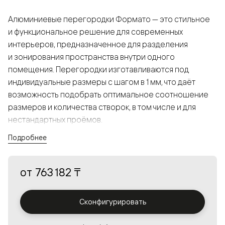
Алюминиевые перегородки Формато — это стильное
и функциональное решение для современных
интерьеров, предназначенное для разделения
и зонирования пространства внутри одного
помещения. Перегородки изготавливаются под
индивидуальные размеры с шагом в 1 мм, что даёт
возможность подобрать оптимальное соотношение
размеров и количества створок, в том числе и для
нестандартных проёмов.
Подробнее
Конструкция, выполненная из алюминия, получается
прочной, но в то же время лёгкой и лаконичной,
от
763 182 ₸
а большой выбор вставок из стекла с различными
эффектами позволяет создавать разнообразные
решения в интерьере и варьировать освещённость.
Сконфигурировать