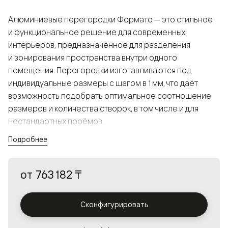
Алюминиевые перегородки Формато — это стильное
и функциональное решение для современных
интерьеров, предназначенное для разделения
и зонирования пространства внутри одного
помещения. Перегородки изготавливаются под
индивидуальные размеры с шагом в 1 мм, что даёт
возможность подобрать оптимальное соотношение
размеров и количества створок, в том числе и для
нестандартных проёмов.
Подробнее
Конструкция, выполненная из алюминия, получается
прочной, но в то же время лёгкой и лаконичной,
от
763 182 ₸
а большой выбор вставок из стекла с различными
эффектами позволяет создавать разнообразные
решения в интерьере и варьировать освещённость.
Сконфигурировать