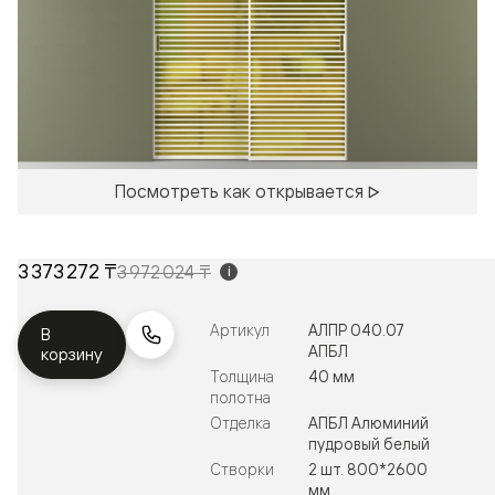
Посмотреть как открывается
3 373 272 ₸
3 972 024 ₸
i
Артикул
АЛПР 040.07
В
АПБЛ
корзину
Толщина
40 мм
полотна
Отделка
АПБЛ Алюминий
пудровый белый
Створки
2 шт. 800*2600
мм