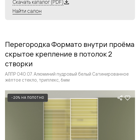
Алюминиевые перегородки имеют единый профиль
Скачать каталог (PDF)
с алюминиевыми дверьми и легко сочетаются в одном
Найти салон
пространстве, не перегружая его. Также их можно
комбинировать в интерьере с полотнами из нашего
стандартного ассортимента. Помимо этого, система
алюминиевых перегородок и дверей координируется
Перегородка Формато внутри проёма
со стеновыми панелями Волховец.
скрытое крепление в потолок 2
створки
АЛПР 040.07. Алюминий пудровый белый Сатинированное
жёлтое стекло, триплекс, 6мм
-20% НА ПОЛОТНО