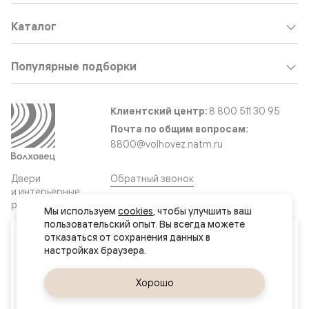
Каталог
Популярные подборки
Клиентский центр:
8 800 511 30 95
Почта по общим вопросам:
8800@volhovez.natm.ru
Двери
Обратный звонок
и интерьерные
решения
Мы используем 
cookies
, чтобы улучшить ваш 
пользовательский опыт. Вы всегда можете 
Ваш город
отказаться от сохранения данных в 
Сайт не является публичной офертой
Нур-Султан (Астана)
Правовая информация
Дизайн сайта совместно с агентством
Супрематика
Да, верно
Хорошо
Сменить город
© 2026 Волховец