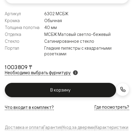
Артикул
6302 МСБЖ
Кромка
Обычная
Толщина полотна
40 мм
Отделка
МСБЖ Матовый светло-бежевый
Стекло
Сатинированное стекло
Портал
Гладкие пилястры с квадратными
розетками
1 003 809 ₸
Необходимо выбрать фурнитуру
i
В корзину
Где посмотреть?
Что входит в комплект?
Доставка и оплата
Гарантия
Уход за дверями
Характеристики