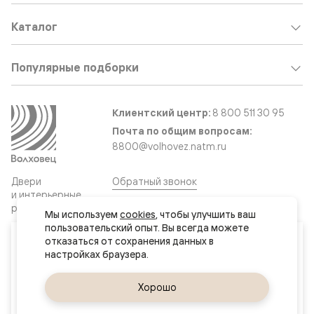
Каталог
Популярные подборки
Клиентский центр:
8 800 511 30 95
Почта по общим вопросам:
8800@volhovez.natm.ru
Двери
Обратный звонок
и интерьерные
решения
Мы используем 
cookies
, чтобы улучшить ваш 
пользовательский опыт. Вы всегда можете 
Ваш город
отказаться от сохранения данных в 
Сайт не является публичной офертой
Нур-Султан (Астана)
Правовая информация
Дизайн сайта совместно с агентством
Супрематика
Да, верно
Хорошо
Сменить город
© 2026 Волховец