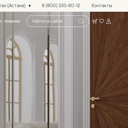
ан (Астана)
8 (800) 333-80-12
Контакты
Поиск
и
Новинки
по
сайту