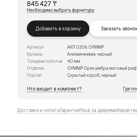
845 427 ₸
Перегор
Необходимо выбрать фурнитуру
Мозаик
Неокласс
Прайм
Фрэйм
Добавить в корзину
Заказать звоно
Альба
Дюна
Рокка
Артикул
АКП 0206 ОУММР
Антик
Кромка
Алюминиевая, черный
Нео
Париж
Толщина полотна
40 мм
Центро
Отделка
ОУММР Орех умбра матовый риф
Шарм
Портал
Скрытый короб, черный
Нео
Классик
Галант
Что входит в комплект?
Где п
Эго
Классика
Маскот
Эссе
Доставка и оплата
Гарантия
Уход за дверями
Характе
Тоскана
Плано
Тоскана
Грильято