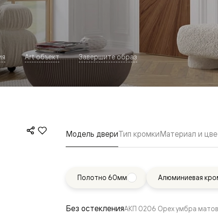
ия
Art объект
Завершите образ
евая
Модель двери
Тип кромки
Материал и цве
Полотно 60мм
Алюминиевая кро
ские
вание
Без остекления
АКП 0206 Орех умбра мато