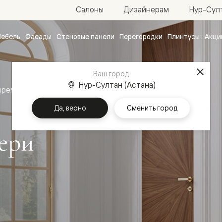
Нур-Султ
Салоны
Дизайнерам
ебель
Фасады
Стеновые панели
Перегородки
Плинтусы
Акци
атные
ые
Ваш город
чные
Нур-Султан (Астана)
временный стиль
Межкомнатные двери Рифт
Да, верно
Сменить город
ери
ванные