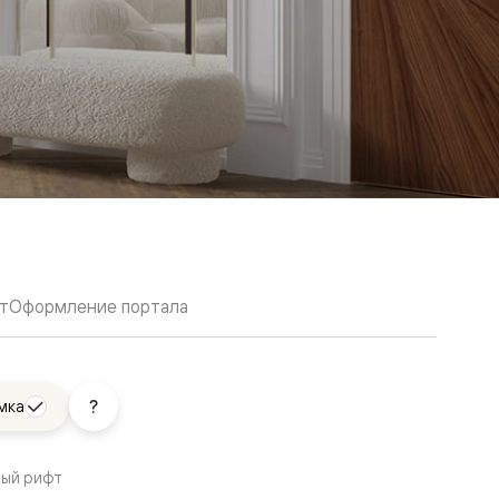
т
Оформление портала
мка
вый рифт