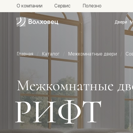
О компании
Сервис
Полезно
Двери
М
Межкомн
двери
Доступн
и практи
Фридом
Главная
Каталог
Межкомнатные двери
Со
Центро
Галант
Нео
Планум
Секрето
Межкомнатные дв
-
скрытые
двери
РИФТ
Фрезеро
двери
в
эмали
Прайм
Маскот
Эссе