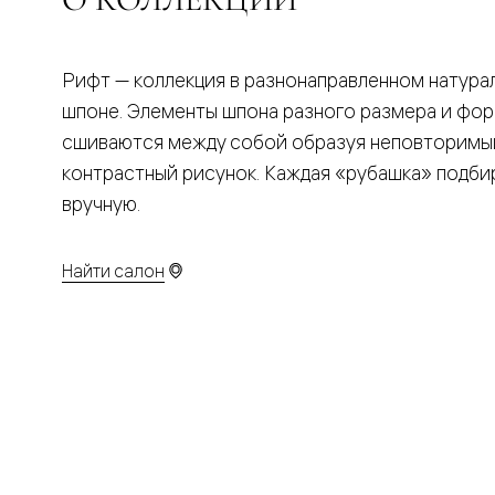
Планум
Цветные
Колор
Алюмини
Рифт — коллекция в разнонаправленном натура
Формато
Секрето
шпоне. Элементы шпона разного размера и фо
Алюмини
сшиваются между собой образуя неповторимы
Мозаик
Поворот
контрастный рисунок. Каждая «рубашка» подби
двери
вручную.
Скрытые
двери
Дизайнер
шпон
Найти салон
Со
стеклом
Высокие
двери
В
гардеро
В
гостиную
Двери
в
тренде