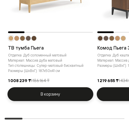
ТВ тумба Пьега
Комод Пьега 
Отделка: Дуб соломенный матовый
Отделка: Дуб каш
Материал: Массив дуба матовый
Материал: Массив
Тип столешницы: Супер-матовый бисквитный
Размеры (ШxВxГ): 1
Размеры (ШxВxГ): 187x50x41 см
1 008 239 ₸
1 186 164 ₸
1 219 655 ₸
1 434
В корзину