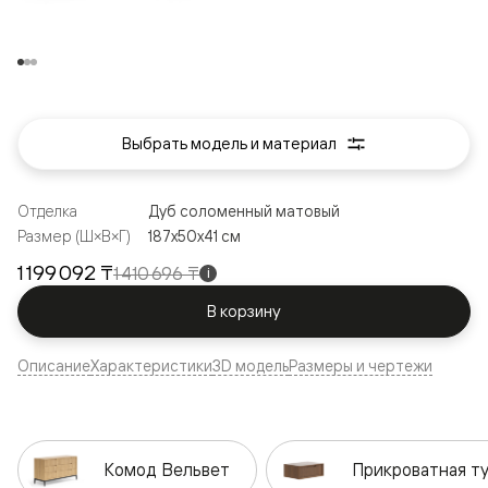
Выбрать модель и материал
Отделка
Дуб соломенный матовый
Размер (Ш×В×Г)
187x50x41 см
1 199 092 ₸
1 410 696 ₸
i
В корзину
Описание
Характеристики
3D модель
Размеры и чертежи
Комод Вельвет
Прикроватная т