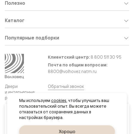
Полезно
Каталог
Популярные подборки
Клиентский центр:
8 800 511 30 95
Почта по общим вопросам:
8800@volhovez.natm.ru
Двери
Обратный звонок
и интерьерные
решения
Мы используем 
cookies
, чтобы улучшить ваш 
пользовательский опыт. Вы всегда можете 
Ваш город
отказаться от сохранения данных в 
Сайт не является публичной офертой
Нур-Султан (Астана)
Правовая информация
Дизайн сайта совместно с агентством
Супрематика
Да, верно
Хорошо
Сменить город