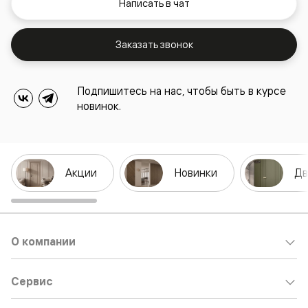
Написать в чат
Заказать звонок
Подпишитесь на нас, чтобы быть в курсе
новинок.
Акции
Новинки
Дв
О компании
Сервис