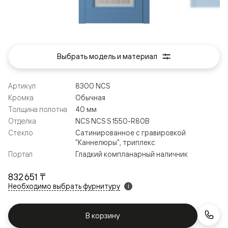
Выбрать модель и материал
Артикул
8300 NCS
Кромка
Обычная
Толщина полотна
40 мм
Отделка
NCS NCS S 1550-R80B
Стекло
Сатинированное с гравировкой
"Каннелюры", триплекс
Портал
Гладкий компланарный наличник
832 651 ₸
Необходимо выбрать фурнитуру
i
В корзину