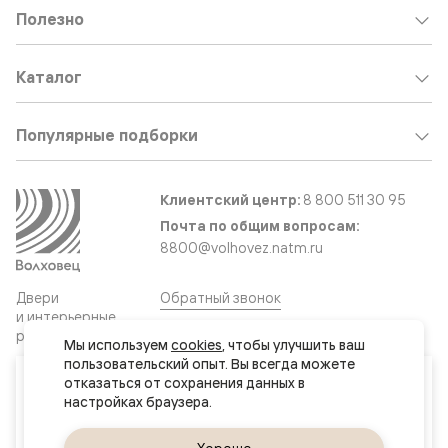
Полезно
Каталог
Популярные подборки
Клиентский центр:
8 800 511 30 95
Почта по общим вопросам:
8800@volhovez.natm.ru
Двери
Обратный звонок
и интерьерные
решения
Мы используем 
cookies
, чтобы улучшить ваш 
пользовательский опыт. Вы всегда можете 
Ваш город
отказаться от сохранения данных в 
Сайт не является публичной офертой
Нур-Султан (Астана)
Правовая информация
Дизайн сайта совместно с агентством
Супрематика