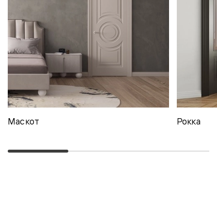
Маскот
Рокка