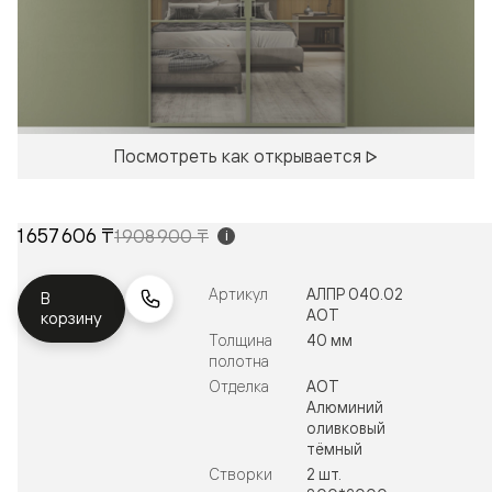
Посмотреть как открывается
1 657 606 ₸
1 908 900 ₸
i
Артикул
АЛПР 040.02
В
АОТ
корзину
Толщина
40 мм
полотна
Отделка
АОТ
Алюминий
оливковый
тёмный
Створки
2 шт.