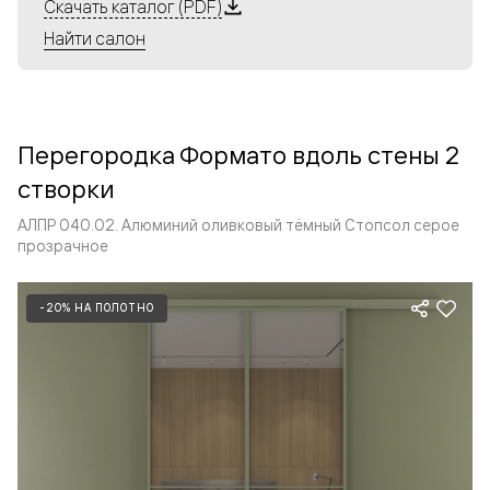
Алюминиевые перегородки имеют единый профиль
Скачать каталог (PDF)
с алюминиевыми дверьми и легко сочетаются в одном
Найти салон
пространстве, не перегружая его. Также их можно
комбинировать в интерьере с полотнами из нашего
стандартного ассортимента. Помимо этого, система
алюминиевых перегородок и дверей координируется
Перегородка Формато вдоль стены 2
со стеновыми панелями Волховец.
створки
АЛПР 040.02. Алюминий оливковый тёмный Стопсол серое
прозрачное
-20% НА ПОЛОТНО