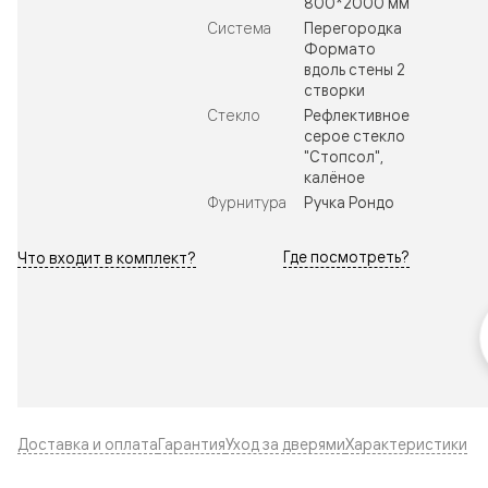
800*2000 мм
Система
Перегородка
Формато
вдоль стены 2
створки
Стекло
Рефлективное
серое стекло
"Стопсол",
калёное
Фурнитура
Ручка Рондо
Где посмотреть?
Что входит в комплект?
Доставка и оплата
Гарантия
Уход за дверями
Характеристики