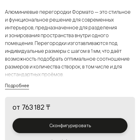
Алюминиевые перегородки Формато — это стильное
и функциональное решение для современных
интерьеров, предназначенное для разделения
и зонирования пространства внутри одного
помещения. Перегородки изготавливаются под
индивидуальные размеры с шагом в 1 мм, что даёт
возможность подобрать оптимальное соотношение
размеров и количества створок, в том числе и для
нестандартных проёмов.
Подробнее
Конструкция, выполненная из алюминия, получается
прочной, но в то же время лёгкой и лаконичной,
от
763 182 ₸
а большой выбор вставок из стекла с различными
эффектами позволяет создавать разнообразные
решения в интерьере и варьировать освещённость.
Сконфигурировать