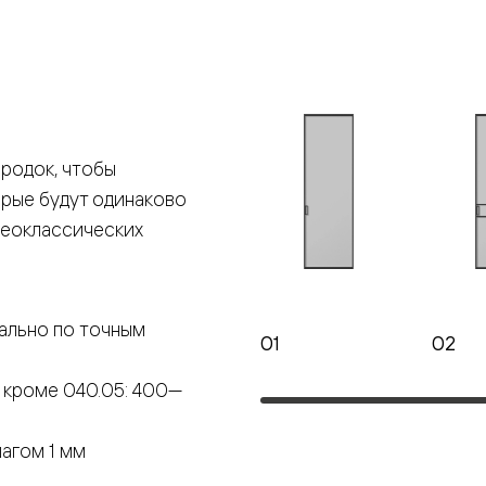
е
я
родок, чтобы
е
орые будут одинаково
ные
неоклассических
пон
ные
ально по точным
01
02
 кроме 040.05: 400—
яющей
агом 1 мм