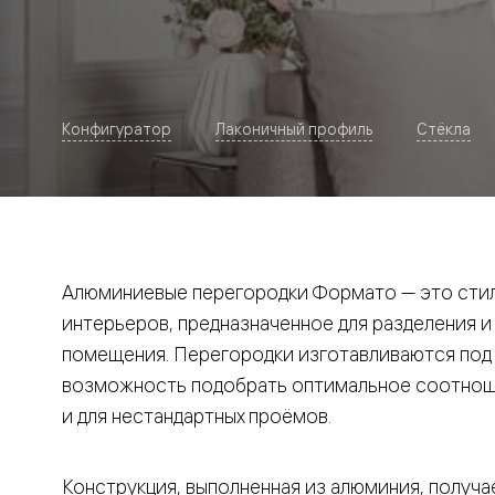
Рокка
Фрэйм
Альба
Дюна
Париж
Нео
Конфигуратор
Лаконичный профиль
Стёкла
Классик
Линия
Гладкие
и
скрытые
Планум
Про —
алюмини
Алюминиевые перегородки Формато — это стил
кромка
Планум
интерьеров, предназначенное для разделения и
Секрето
помещения. Перегородки изготавливаются под и
-
скрытые
возможность подобрать оптимальное соотноше
двери
Дизайнер
и для нестандартных проёмов.
Селект —
фрезеро
по
Конструкция, выполненная из алюминия, получае
шпону