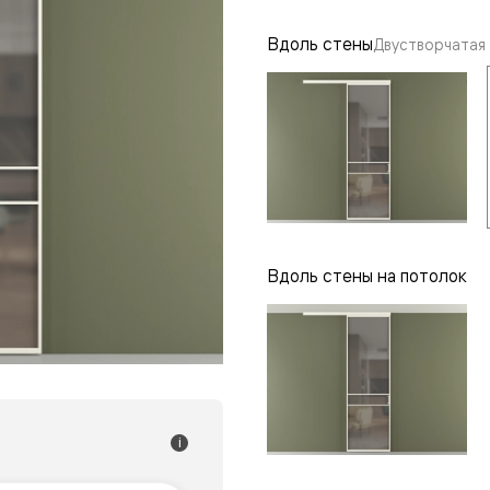
одки
Вдоль стены
Двустворчатая
ика
Вдоль стены на потолок
i