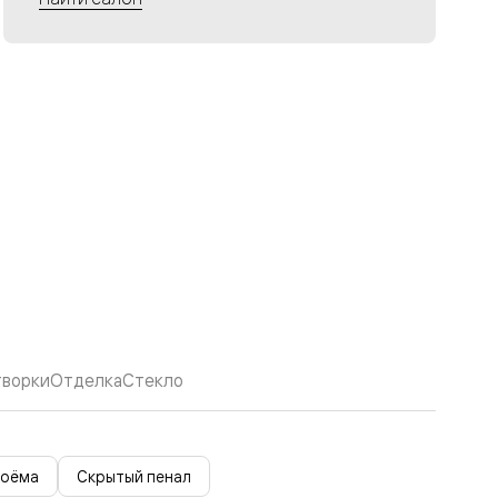
творки
Отделка
Стекло
роёма
Скрытый пенал