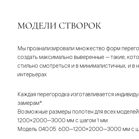
бука
Шпоновы
отделки
Имитация
МОДЕЛИ СТВОРОК
шпона
Из
алюмини
и
стекла
Мы проанализировали множество форм перего
Покрыты
создать максимально выверенные — такие, кот
эмалью
Однотон
стильно смотреться и в минималистичных, и в 
ПЭТ
интерьерах.
Мультиш
Раздвиж
двери
Вдоль
Каждая перегородка изготавливается индивиду
стены
замерам*.
В
пенал
Возможные размеры полотен для всех моделей
Со
скрытой
1200×2000—3000 мм с шагом 1 мм
направл
Модель 040.05: 600—1200×2000—3000 мм с ш
Арочные
двери