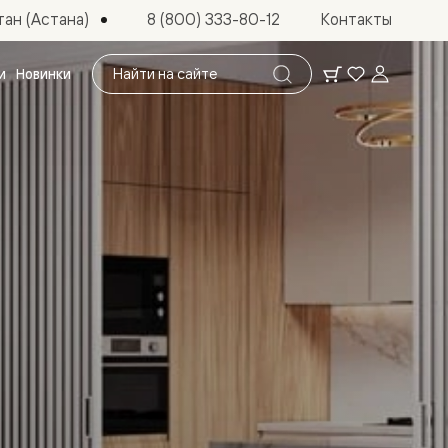
ан (Астана)
8 (800) 333-80-12
Контакты
Поиск
и
Новинки
по
сайту