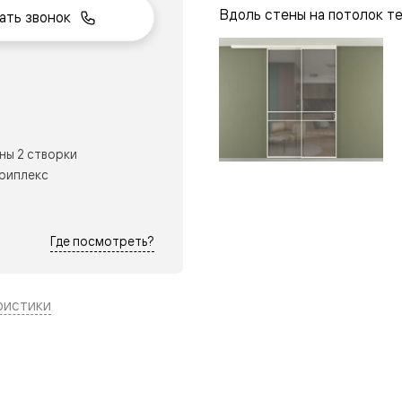
Вдоль стены на потолок т
ать звонок
нный
ны 2 створки
триплекс
Где посмотреть?
ристики
м
ые