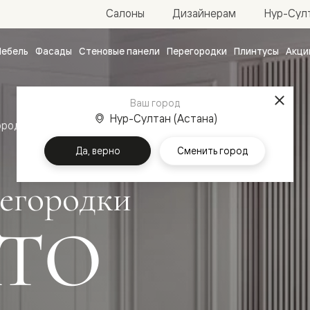
Нур-Султ
Салоны
Дизайнерам
ебель
Фасады
Стеновые панели
Перегородки
Плинтусы
Акци
атные
ые
Ваш город
чные
Нур-Султан (Астана)
ородки
Да, верно
Сменить город
егородки
ТО
ванные