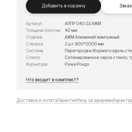
Тоскана
Добавить в корзину
Заказ
Литера
Тоскана
Ромбо
Тоскана
Артикул
АЛПР 040.02 АЖМ
Элегантэ
Толщина полотна
40 мм
Лигнум
Отделка
АЖМ Алюминий жемчужный
Совреме
стиль
Створки
2 шт. 800*2000 мм
Фридом
Система
Перегородка Формато вдоль сте
Рифт
Стекло
Сатинированное серое стекло, 
Вельвет
Планум
Фурнитура
Ручка Рондо
Планум
Про
Что входит в комплект?
Линия
Дизайн
Палаццо
Селект
Доставка и оплата
Гарантия
Уход за дверями
Характе
Софтфор
Зеркальн
Планум
Про
Скрытые
двери