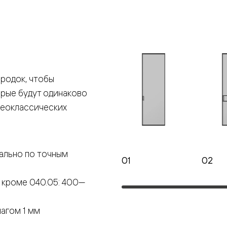
е
я
родок, чтобы
е
орые будут одинаково
ные
неоклассических
пон
ные
ально по точным
01
02
 кроме 040.05: 400—
яющей
агом 1 мм