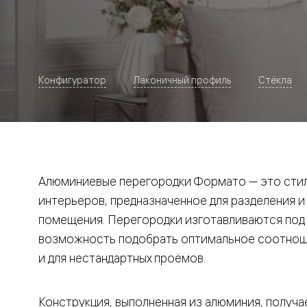
Рокка
Фрэйм
Альба
Дюна
Париж
Нео
Конфигуратор
Лаконичный профиль
Стёкла
Классик
Линия
Гладкие
и
скрытые
Планум
Про —
алюмини
Алюминиевые перегородки Формато — это стил
кромка
Планум
интерьеров, предназначенное для разделения и
Секрето
помещения. Перегородки изготавливаются под и
-
скрытые
возможность подобрать оптимальное соотноше
двери
Дизайнер
и для нестандартных проёмов.
Селект —
фрезеро
по
Конструкция, выполненная из алюминия, получае
шпону