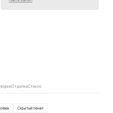
творки
Отделка
Стекло
роёма
Скрытый пенал