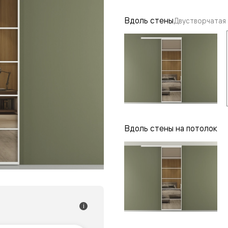
одки
Вдоль стены
Двустворчатая
ика
Вдоль стены на потолок
i