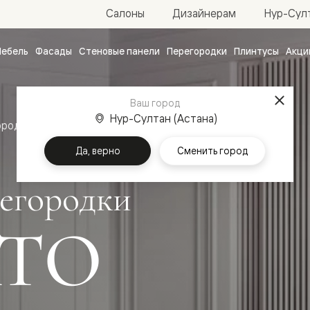
Нур-Султ
Салоны
Дизайнерам
ебель
Фасады
Стеновые панели
Перегородки
Плинтусы
Акци
атные
ые
Ваш город
чные
Нур-Султан (Астана)
ородки
Да, верно
Сменить город
егородки
ТО
ванные