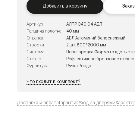
Тоскана
Добавить в корзину
Заказ
Литера
Тоскана
Ромбо
Тоскана
Артикул
АЛПР 040.04 АБЛ
Элегантэ
Толщина полотна
40 мм
Лигнум
Отделка
АБЛ Алюминий белоснежный
Совреме
стиль
Створки
2 шт. 800*2000 мм
Фридом
Система
Перегородка Формато вдоль сте
Рифт
Стекло
Рефлективное бронзовое стекло 
Вельвет
Планум
Фурнитура
Ручка Рондо
Планум
Про
Что входит в комплект?
Линия
Дизайн
Палаццо
Селект
Доставка и оплата
Гарантия
Уход за дверями
Характе
Софтфор
Зеркальн
Планум
Про
Скрытые
двери