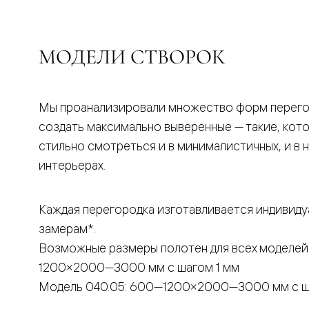
бука
Шпоновы
отделки
Имитация
МОДЕЛИ СТВОРОК
шпона
Из
алюмини
и
стекла
Мы проанализировали множество форм перего
Покрыты
создать максимально выверенные — такие, кот
эмалью
Однотон
стильно смотреться и в минималистичных, и в 
ПЭТ
интерьерах.
Мультиш
Раздвиж
двери
Вдоль
Каждая перегородка изготавливается индивиду
стены
замерам*.
В
пенал
Возможные размеры полотен для всех моделей
Со
скрытой
1200×2000—3000 мм с шагом 1 мм
направл
Модель 040.05: 600—1200×2000—3000 мм с ш
Арочные
двери