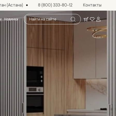
ан (Астана)
8 (800) 333-80-12
Контакты
Поиск
и
Новинки
по
сайту