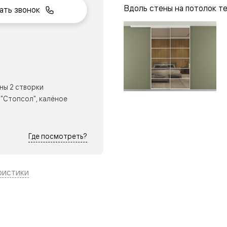
Вдоль стены на потолок т
ать звонок
нный
ны 2 створки
"Стопсол", калёное
Где посмотреть?
ристики
м
ые