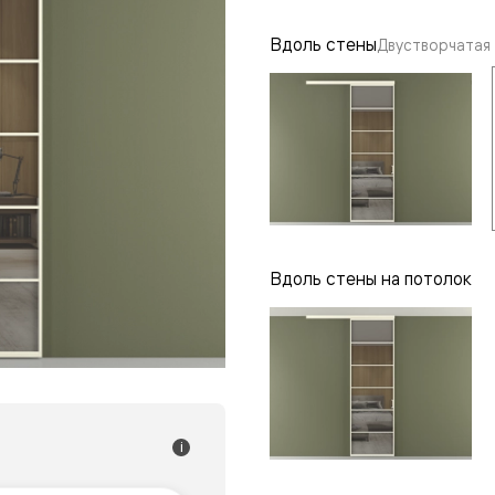
одки
Вдоль стены
Двустворчатая
ика
Вдоль стены на потолок
i