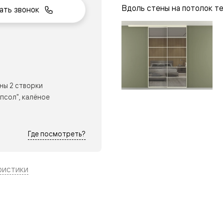
Вдоль стены на потолок т
ать звонок
нный
ны 2 створки
псол", калёное
Где посмотреть?
ристики
м
ые