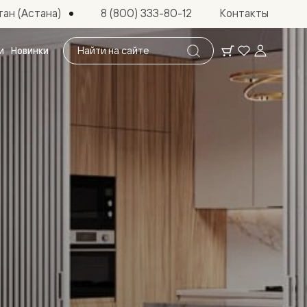
ан (Астана)
8 (800) 333-80-12
Контакты
Поиск
и
Новинки
по
сайту