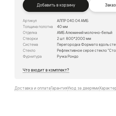
Тоскана
Добавить в корзину
Заказ
Литера
Тоскана
Ромбо
Тоскана
Артикул
АЛПР 040.04 АМБ
Элегантэ
Толщина полотна
40 мм
Лигнум
Отделка
АМБ Алюминий молочно-белый
Совреме
стиль
Створки
2 шт. 800*2000 мм
Фридом
Система
Перегородка Формато вдоль сте
Рифт
Стекло
Рефлективное серое стекло "Сто
Вельвет
Планум
Фурнитура
Ручка Рондо
Планум
Про
Что входит в комплект?
Линия
Дизайн
Палаццо
Селект
Доставка и оплата
Гарантия
Уход за дверями
Характе
Софтфор
Зеркальн
Планум
Про
Скрытые
двери