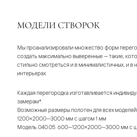
бука
Шпоновы
отделки
Имитация
МОДЕЛИ СТВОРОК
шпона
Из
алюмини
и
стекла
Мы проанализировали множество форм перего
Покрыты
создать максимально выверенные — такие, кот
эмалью
Однотон
стильно смотреться и в минималистичных, и в 
ПЭТ
интерьерах.
Мультиш
Раздвиж
двери
Вдоль
Каждая перегородка изготавливается индивиду
стены
замерам*.
В
пенал
Возможные размеры полотен для всех моделей
Со
скрытой
1200×2000—3000 мм с шагом 1 мм
направл
Модель 040.05: 600—1200×2000—3000 мм с ш
Арочные
двери