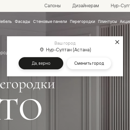
Нур-Султ
Салоны
Дизайнерам
ебель
Фасады
Стеновые панели
Перегородки
Плинтусы
Акци
атные
ые
Ваш город
чные
Нур-Султан (Астана)
ородки
Да, верно
Сменить город
егородки
ТО
ванные