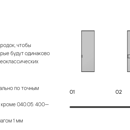
е
я
родок, чтобы
е
орые будут одинаково
ные
неоклассических
пон
ные
ально по точным
01
02
 кроме 040.05: 400—
яющей
агом 1 мм