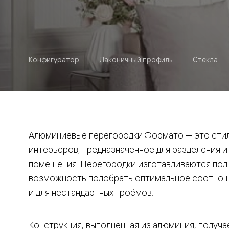
Рокка
Фрэйм
Альба
Дюна
Париж
Нео
Конфигуратор
Лаконичный профиль
Стёкла
Классик
Линия
Гладкие
и
скрытые
Планум
Про —
алюмини
Алюминиевые перегородки Формато — это стил
кромка
Планум
интерьеров, предназначенное для разделения и
Секрето
помещения. Перегородки изготавливаются под и
-
скрытые
возможность подобрать оптимальное соотноше
двери
Дизайнер
и для нестандартных проёмов.
Селект —
фрезеро
по
Конструкция, выполненная из алюминия, получае
шпону