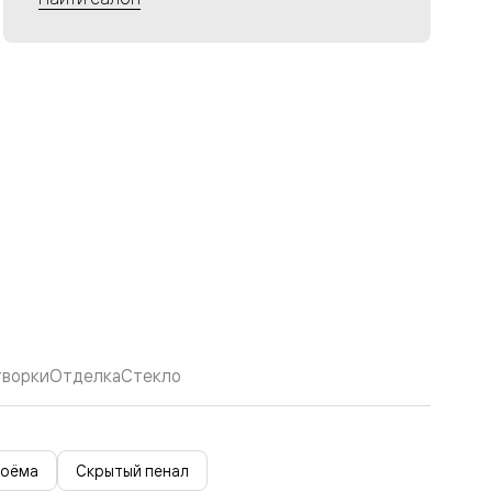
творки
Отделка
Стекло
роёма
Скрытый пенал