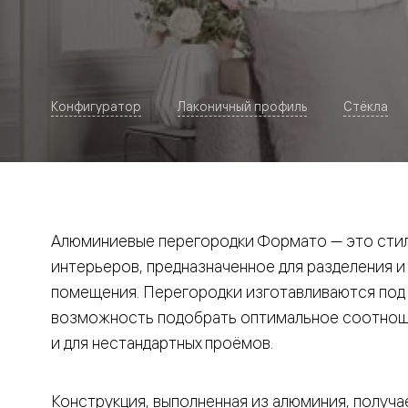
Рокка
Фрэйм
Альба
Дюна
Париж
Нео
Конфигуратор
Лаконичный профиль
Стёкла
Классик
Линия
Гладкие
и
скрытые
Планум
Про —
алюмини
Алюминиевые перегородки Формато — это стил
кромка
Планум
интерьеров, предназначенное для разделения и
Секрето
помещения. Перегородки изготавливаются под и
-
скрытые
возможность подобрать оптимальное соотноше
двери
Дизайнер
и для нестандартных проёмов.
Селект —
фрезеро
по
Конструкция, выполненная из алюминия, получае
шпону