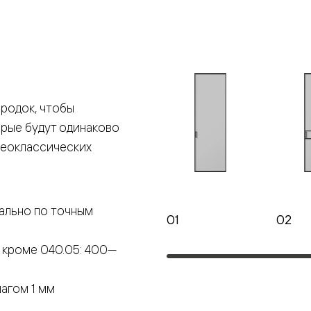
е
я
родок, чтобы
е
орые будут одинаково
ные
неоклассических
пон
ные
ально по точным
01
02
 кроме 040.05: 400—
яющей
агом 1 мм