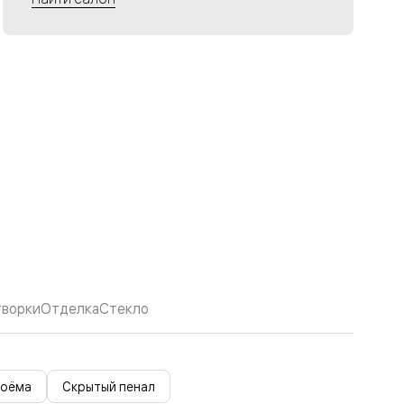
творки
Отделка
Стекло
роёма
Скрытый пенал