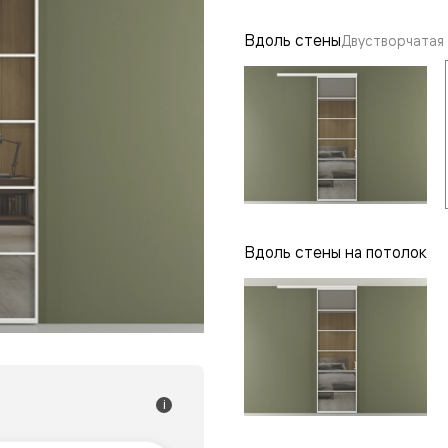
одки
Вдоль стены
Двустворчатая
ика
Вдоль стены на потолок
i