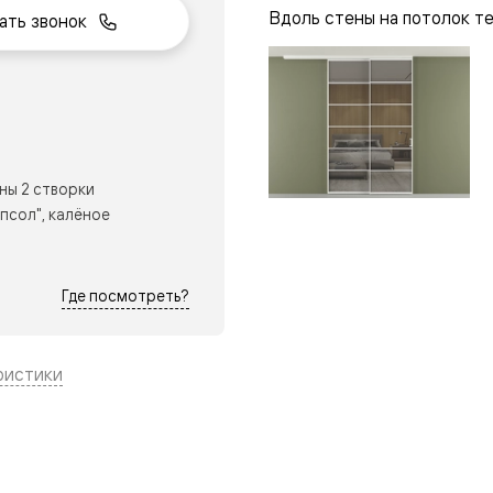
Вдоль стены на потолок т
ать звонок
нный
ны 2 створки
псол", калёное
Где посмотреть?
ристики
м
ые