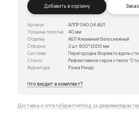
Тоскана
Добавить в корзину
Заказ
Литера
Тоскана
Ромбо
Тоскана
Артикул
АЛПР 040.04 АБЛ
Элегантэ
Толщина полотна
40 мм
Лигнум
Отделка
АБЛ Алюминий белоснежный
Совреме
стиль
Створки
2 шт. 800*2000 мм
Фридом
Система
Перегородка Формато вдоль сте
Рифт
Стекло
Рефлективное серое стекло "Сто
Вельвет
Планум
Фурнитура
Ручка Рондо
Планум
Про
Что входит в комплект?
Линия
Дизайн
Палаццо
Селект
Доставка и оплата
Гарантия
Уход за дверями
Характе
Софтфор
Зеркальн
Планум
Про
Скрытые
двери