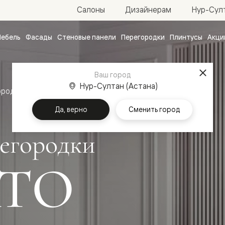
Нур-Султ
Салоны
Дизайнерам
ебель
Фасады
Стеновые панели
Перегородки
Плинтусы
Акци
атные
ые
Ваш город
чные
Нур-Султан (Астана)
ородки
Да, верно
Сменить город
егородки
ТО
ванные