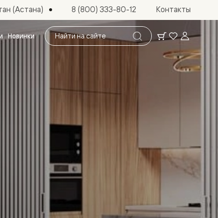
ан (Астана)
8 (800) 333-80-12
Контакты
Поиск
и
Новинки
по
сайту