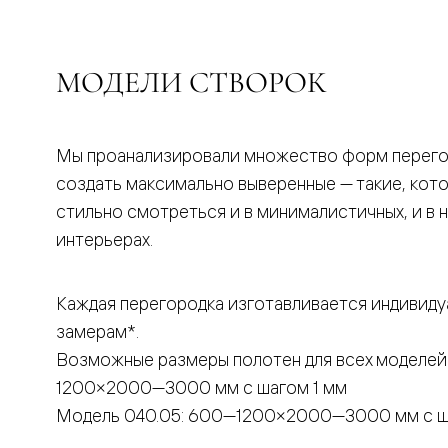
бука
Шпоновы
отделки
Имитация
МОДЕЛИ СТВОРОК
шпона
Из
алюмини
и
стекла
Мы проанализировали множество форм перего
Покрыты
создать максимально выверенные — такие, кот
эмалью
Однотон
стильно смотреться и в минималистичных, и в 
ПЭТ
интерьерах.
Мультиш
Раздвиж
двери
Вдоль
Каждая перегородка изготавливается индивиду
стены
замерам*.
В
пенал
Возможные размеры полотен для всех моделей
Со
скрытой
1200×2000—3000 мм с шагом 1 мм
направл
Модель 040.05: 600—1200×2000—3000 мм с ш
Арочные
двери