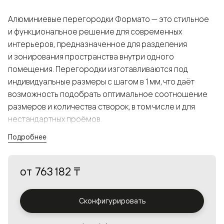
Алюминиевые перегородки Формато — это стильное
и функциональное решение для современных
интерьеров, предназначенное для разделения
и зонирования пространства внутри одного
помещения. Перегородки изготавливаются под
индивидуальные размеры с шагом в 1 мм, что даёт
возможность подобрать оптимальное соотношение
размеров и количества створок, в том числе и для
нестандартных проёмов.
Подробнее
Конструкция, выполненная из алюминия, получается
прочной, но в то же время лёгкой и лаконичной,
от
763 182 ₸
а большой выбор вставок из стекла с различными
эффектами позволяет создавать разнообразные
решения в интерьере и варьировать освещённость.
Сконфигурировать