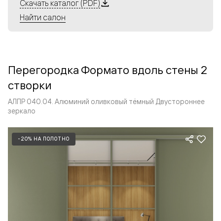
Алюминиевые перегородки имеют единый профиль
Скачать каталог (PDF)
с алюминиевыми дверьми и легко сочетаются в одном
Найти салон
пространстве, не перегружая его. Также их можно
комбинировать в интерьере с полотнами из нашего
стандартного ассортимента. Помимо этого, система
алюминиевых перегородок и дверей координируется
Перегородка Формато вдоль стены 2
со стеновыми панелями Волховец.
створки
АЛПР 040.04. Алюминий оливковый тёмный Двустороннее
зеркало
-20% НА ПОЛОТНО