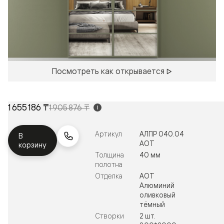
Посмотреть как открывается
1 655 186 ₸
1 905 876 ₸
i
Артикул
АЛПР 040.04
В
АОТ
корзину
Толщина
40 мм
полотна
Отделка
АОТ
Алюминий
оливковый
тёмный
Створки
2 шт.