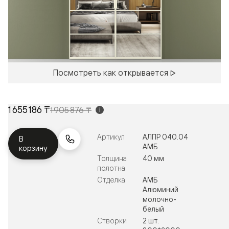
Посмотреть как открывается
1 655 186 ₸
1 905 876 ₸
i
Артикул
АЛПР 040.04
В
АМБ
корзину
Толщина
40 мм
полотна
Отделка
АМБ
Алюминий
молочно-
белый
Створки
2 шт.