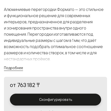
Алюминиевые перегородки Формато — это стильное
и функциональное решение для современных
интерьеров, предназначенное для разделения
и зонирования пространства внутри одного
помещения. Перегородки изготавливаются под
индивидуальные размеры с шагом в 1 мм, что даёт
возможность подобрать оптимальное соотношение
размеров и количества створок, в том числе и для
нестандартных проёмов.
Подробнее
Конструкция, выполненная из алюминия, получается
прочной, но в то же время лёгкой и лаконичной,
от
763 182 ₸
а большой выбор вставок из стекла с различными
эффектами позволяет создавать разнообразные
решения в интерьере и варьировать освещённость.
Сконфигурировать