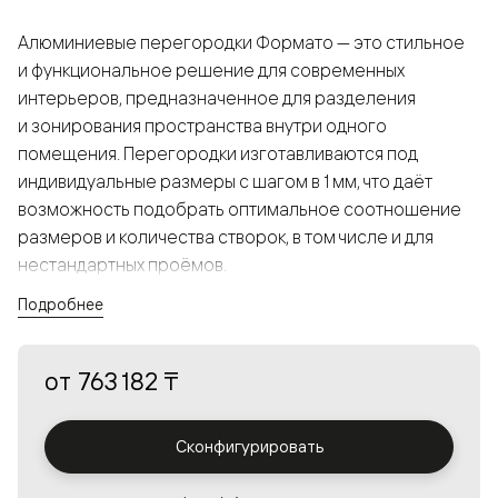
Алюминиевые перегородки Формато — это стильное
и функциональное решение для современных
интерьеров, предназначенное для разделения
и зонирования пространства внутри одного
помещения. Перегородки изготавливаются под
индивидуальные размеры с шагом в 1 мм, что даёт
возможность подобрать оптимальное соотношение
размеров и количества створок, в том числе и для
нестандартных проёмов.
Подробнее
Конструкция, выполненная из алюминия, получается
прочной, но в то же время лёгкой и лаконичной,
от
763 182 ₸
а большой выбор вставок из стекла с различными
эффектами позволяет создавать разнообразные
решения в интерьере и варьировать освещённость.
Сконфигурировать