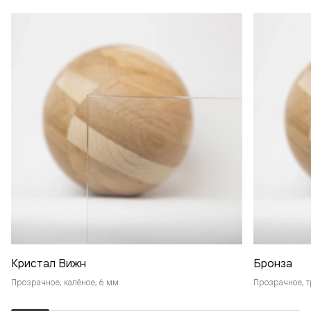
Кристал Вижн
Бронза
Прозрачное, калёное, 6 мм
Прозрачное, т