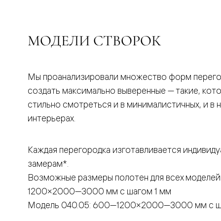
бука
Шпоновы
отделки
Имитация
МОДЕЛИ СТВОРОК
шпона
Из
алюмини
и
стекла
Мы проанализировали множество форм перего
Покрыты
создать максимально выверенные — такие, кот
эмалью
Однотон
стильно смотреться и в минималистичных, и в 
ПЭТ
интерьерах.
Мультиш
Раздвиж
двери
Вдоль
Каждая перегородка изготавливается индивиду
стены
замерам*.
В
пенал
Возможные размеры полотен для всех моделей
Со
скрытой
1200×2000—3000 мм с шагом 1 мм
направл
Модель 040.05: 600—1200×2000—3000 мм с ш
Арочные
двери