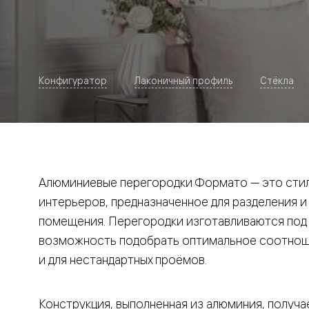
Рокка
Фрэйм
Альба
Дюна
Париж
Нео
Конфигуратор
Лаконичный профиль
Стёкла
Классик
Линия
Гладкие
и
скрытые
Планум
Про —
алюмини
Алюминиевые перегородки Формато — это стил
кромка
Планум
интерьеров, предназначенное для разделения и
Секрето
помещения. Перегородки изготавливаются под и
-
скрытые
возможность подобрать оптимальное соотноше
двери
Дизайнер
и для нестандартных проёмов.
Селект —
фрезеро
по
Конструкция, выполненная из алюминия, получае
шпону