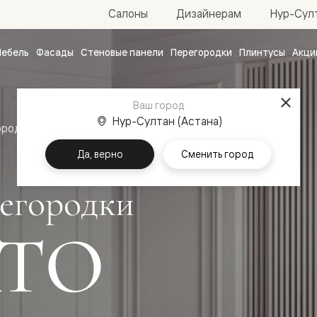
Нур-Султ
Салоны
Дизайнерам
ебель
Фасады
Стеновые панели
Перегородки
Плинтусы
Акци
атные
ые
Ваш город
чные
Нур-Султан (Астана)
ородки
Да, верно
Сменить город
егородки
ТО
ванные