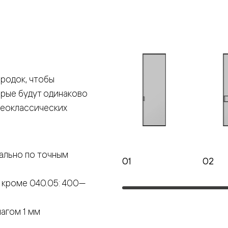
е
я
родок, чтобы
е
орые будут одинаково
ные
неоклассических
пон
ные
ально по точным
01
02
 кроме 040.05: 400—
яющей
агом 1 мм