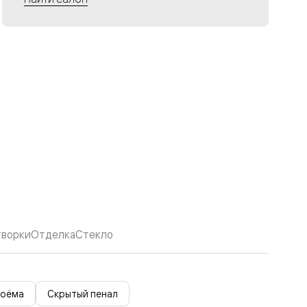
творки
Отделка
Стекло
роёма
Скрытый пенал