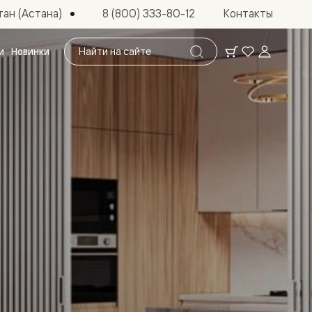
ан (Астана)
8 (800) 333-80-12
Контакты
Поиск
и
Новинки
по
сайту