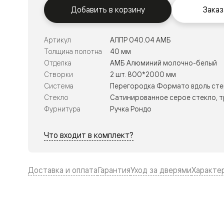
Тоскана
Добавить в корзину
Заказ
Литера
Тоскана
Ромбо
Тоскана
Артикул
АЛПР 040.04 АМБ
Элегантэ
Толщина полотна
40 мм
Лигнум
Отделка
АМБ Алюминий молочно-белый
Совреме
стиль
Створки
2 шт. 800*2000 мм
Фридом
Система
Перегородка Формато вдоль сте
Рифт
Стекло
Сатинированное серое стекло, 
Вельвет
Планум
Фурнитура
Ручка Рондо
Планум
Про
Что входит в комплект?
Линия
Дизайн
Палаццо
Селект
Доставка и оплата
Гарантия
Уход за дверями
Характе
Софтфор
Зеркальн
Планум
Про
Скрытые
двери