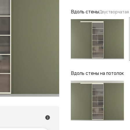
одки
Вдоль стены
Двустворчатая
ика
Вдоль стены на потолок
i