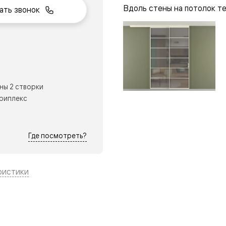
Вдоль стены на потолок т
ать звонок
нный
ны 2 створки
триплекс
Где посмотреть?
ристики
м
ые