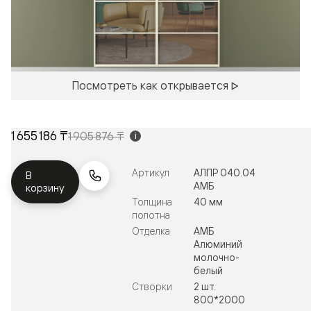
Посмотреть как открывается
1 655 186 ₸
1 905 876 ₸
i
Артикул
АЛПР 040.04
В
АМБ
корзину
Толщина
40 мм
полотна
Отделка
АМБ
Алюминий
молочно-
белый
Створки
2 шт.
800*2000