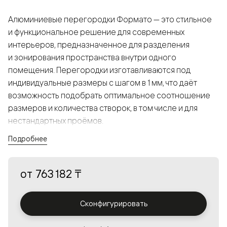
Алюминиевые перегородки Формато — это стильное
и функциональное решение для современных
интерьеров, предназначенное для разделения
и зонирования пространства внутри одного
помещения. Перегородки изготавливаются под
индивидуальные размеры с шагом в 1 мм, что даёт
возможность подобрать оптимальное соотношение
размеров и количества створок, в том числе и для
нестандартных проёмов.
Подробнее
Конструкция, выполненная из алюминия, получается
прочной, но в то же время лёгкой и лаконичной,
от
763 182 ₸
а большой выбор вставок из стекла с различными
эффектами позволяет создавать разнообразные
решения в интерьере и варьировать освещённость.
Сконфигурировать