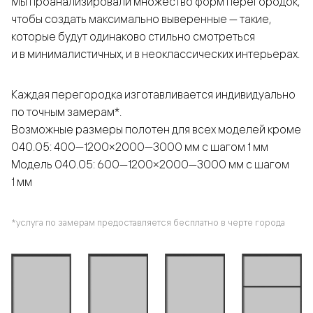
Мы проанализировали множество форм перегородок,
чтобы создать максимально выверенные — такие,
которые будут одинаково стильно смотреться
и в минималистичных, и в неоклассических интерьерах.
Каждая перегородка изготавливается индивидуально
по точным замерам*.
Возможные размеры полотен для всех моделей кроме
040.05: 400—1200×2000—3000 мм с шагом 1 мм
Модель 040.05: 600—1200×2000—3000 мм с шагом
1 мм
*услуга по замерам предоставляется бесплатно в черте города