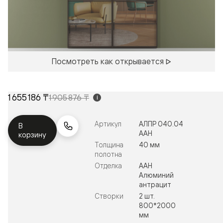
Посмотреть как открывается
1 655 186 ₸
1 905 876 ₸
i
Артикул
АЛПР 040.04
В
ААН
корзину
Толщина
40 мм
полотна
Отделка
ААН
Алюминий
антрацит
Створки
2 шт.
800*2000
мм