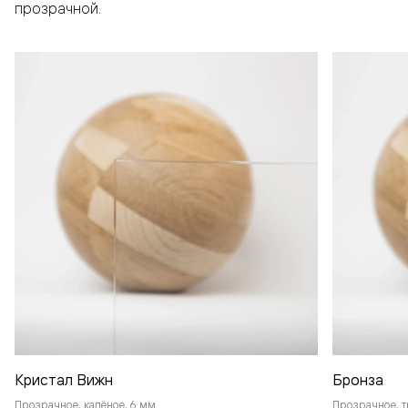
прозрачной.
Кристал Вижн
Бронза
Прозрачное, калёное, 6 мм
Прозрачное, т