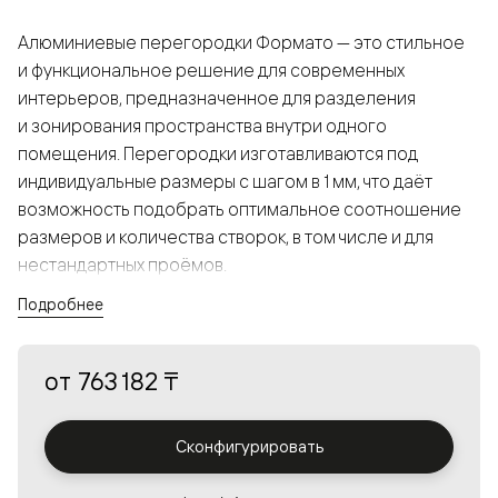
Алюминиевые перегородки Формато — это стильное
и функциональное решение для современных
интерьеров, предназначенное для разделения
и зонирования пространства внутри одного
помещения. Перегородки изготавливаются под
индивидуальные размеры с шагом в 1 мм, что даёт
возможность подобрать оптимальное соотношение
размеров и количества створок, в том числе и для
нестандартных проёмов.
Подробнее
Конструкция, выполненная из алюминия, получается
прочной, но в то же время лёгкой и лаконичной,
от
763 182 ₸
а большой выбор вставок из стекла с различными
эффектами позволяет создавать разнообразные
решения в интерьере и варьировать освещённость.
Сконфигурировать