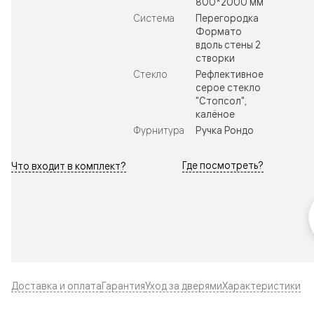
800*2000 мм
Система
Перегородка
Формато
вдоль стены 2
створки
Стекло
Рефлективное
серое стекло
"Стопсол",
калёное
Фурнитура
Ручка Рондо
Где посмотреть?
Что входит в комплект?
Доставка и оплата
Гарантия
Уход за дверями
Характеристики