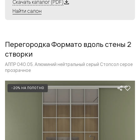
Алюминиевые перегородки имеют единый профиль
Скачать каталог (PDF)
с алюминиевыми дверьми и легко сочетаются в одном
Найти салон
пространстве, не перегружая его. Также их можно
комбинировать в интерьере с полотнами из нашего
стандартного ассортимента. Помимо этого, система
алюминиевых перегородок и дверей координируется
Перегородка Формато вдоль стены 2
со стеновыми панелями Волховец.
створки
АЛПР 040.05. Алюминий нейтральный серый Стопсол серое
прозрачное
-20% НА ПОЛОТНО