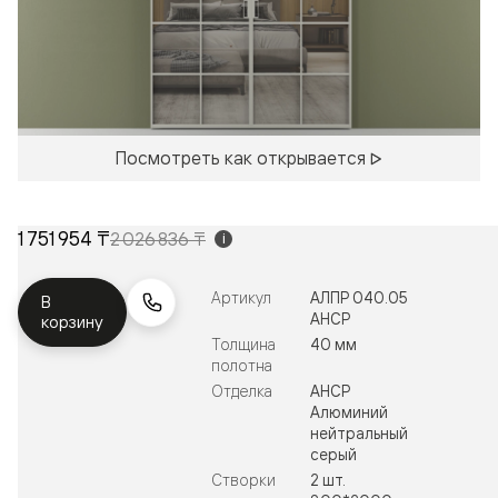
Посмотреть как открывается
1 751 954 ₸
2 026 836 ₸
i
Артикул
АЛПР 040.05
В
АНСР
корзину
Толщина
40 мм
полотна
Отделка
АНСР
Алюминий
нейтральный
серый
Створки
2 шт.