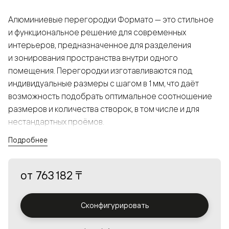
Алюминиевые перегородки Формато — это стильное
и функциональное решение для современных
интерьеров, предназначенное для разделения
и зонирования пространства внутри одного
помещения. Перегородки изготавливаются под
индивидуальные размеры с шагом в 1 мм, что даёт
возможность подобрать оптимальное соотношение
размеров и количества створок, в том числе и для
нестандартных проёмов.
Подробнее
Конструкция, выполненная из алюминия, получается
прочной, но в то же время лёгкой и лаконичной,
от
763 182 ₸
а большой выбор вставок из стекла с различными
эффектами позволяет создавать разнообразные
решения в интерьере и варьировать освещённость.
Сконфигурировать