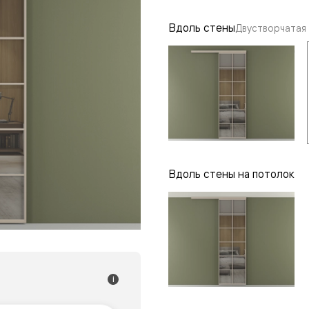
одки
Вдоль стены
Двустворчатая
ика
Вдоль стены на потолок
i