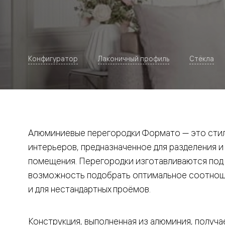
Рокка
Фрэйм
Альба
Дюна
Париж
Нео
Конфигуратор
Лаконичный профиль
Стёкла
Классик
Линия
Гладкие
и
скрытые
Планум
Про —
алюмини
Алюминиевые перегородки Формато — это стил
кромка
Планум
интерьеров, предназначенное для разделения и
Секрето
помещения. Перегородки изготавливаются под и
-
скрытые
возможность подобрать оптимальное соотноше
двери
Дизайнер
и для нестандартных проёмов.
Селект —
фрезеро
по
Конструкция, выполненная из алюминия, получае
шпону