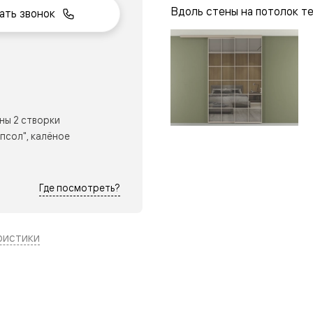
Вдоль стены на потолок т
ать звонок
нный
ны 2 створки
псол", калёное
Где посмотреть?
ристики
м
ые