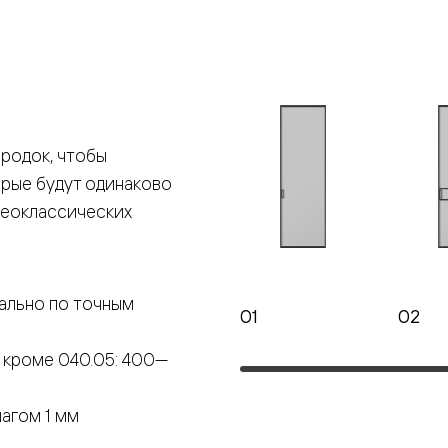
е
я
родок, чтобы
е
орые будут одинаково
ные
неоклассических
пон
ные
ально по точным
01
02
 кроме 040.05: 400—
яющей
агом 1 мм