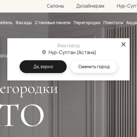
Нур-Султ
Салоны
Дизайнерам
ебель
Фасады
Стеновые панели
Перегородки
Плинтусы
Акци
атные
ые
Ваш город
чные
Нур-Султан (Астана)
ородки
Да, верно
Сменить город
егородки
ТО
ванные