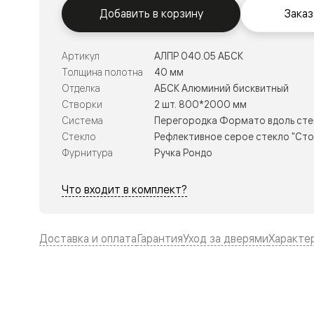
Тоскана
Добавить в корзину
Заказ
Литера
Тоскана
Ромбо
Тоскана
Артикул
АЛПР 040.05 АБСК
Элегантэ
Толщина полотна
40 мм
Лигнум
Отделка
АБСК Алюминий бисквитный
Совреме
стиль
Створки
2 шт. 800*2000 мм
Фридом
Система
Перегородка Формато вдоль сте
Рифт
Стекло
Рефлективное серое стекло "Сто
Вельвет
Планум
Фурнитура
Ручка Рондо
Планум
Про
Что входит в комплект?
Линия
Дизайн
Палаццо
Селект
Доставка и оплата
Гарантия
Уход за дверями
Характе
Софтфор
Зеркальн
Планум
Про
Скрытые
двери