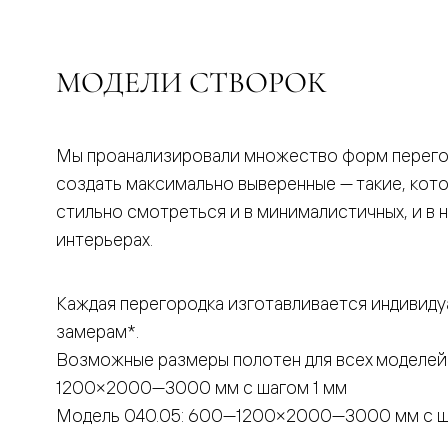
бука
Шпоновы
отделки
Имитация
МОДЕЛИ СТВОРОК
шпона
Из
алюмини
и
стекла
Мы проанализировали множество форм перего
Покрыты
создать максимально выверенные — такие, кот
эмалью
Однотон
стильно смотреться и в минималистичных, и в 
ПЭТ
интерьерах.
Мультиш
Раздвиж
двери
Вдоль
Каждая перегородка изготавливается индивиду
стены
замерам*.
В
пенал
Возможные размеры полотен для всех моделей
Со
скрытой
1200×2000—3000 мм с шагом 1 мм
направл
Модель 040.05: 600—1200×2000—3000 мм с ш
Арочные
двери