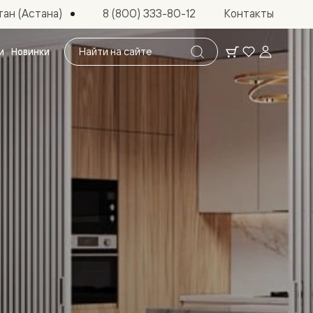
ан (Астана)
8 (800) 333-80-12
Контакты
Поиск
и
Новинки
по
сайту