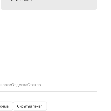
творки
Отделка
Стекло
роёма
Скрытый пенал