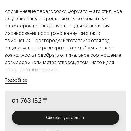
Алюминиевые перегородки Формато — это стильное
и функциональное решение для современных
интерьеров, предназначенное для разделения
и зонирования пространства внутри одного
помещения. Перегородки изготавливаются под
индивидуальные размеры с шагом в 1 мм, что даёт
возможность подобрать оптимальное соотношение
размеров и количества створок, в том числе и для
нестандартных проёмов.
Подробнее
Конструкция, выполненная из алюминия, получается
прочной, но в то же время лёгкой и лаконичной,
от
763 182 ₸
а большой выбор вставок из стекла с различными
эффектами позволяет создавать разнообразные
решения в интерьере и варьировать освещённость.
Сконфигурировать