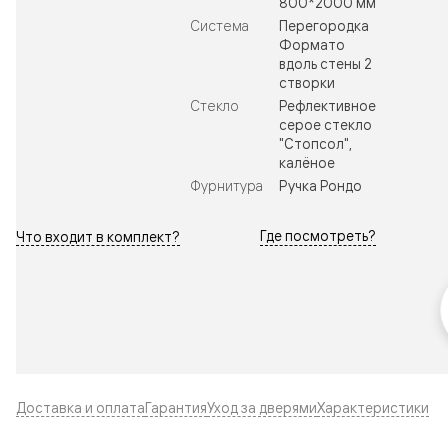
800*2000 мм
Система
Перегородка
Формато
вдоль стены 2
створки
Стекло
Рефлективное
серое стекло
"Стопсол",
калёное
Фурнитура
Ручка Рондо
Где посмотреть?
Что входит в комплект?
Доставка и оплата
Гарантия
Уход за дверями
Характеристики