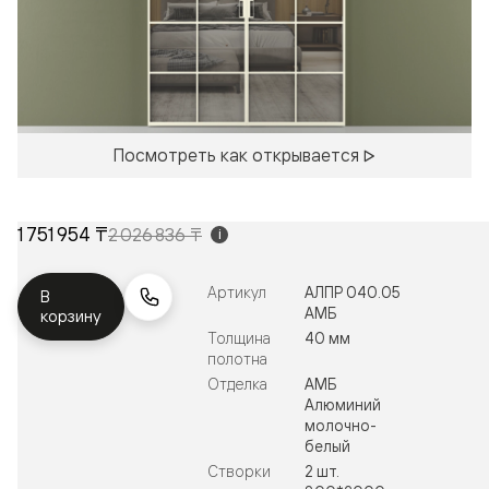
Посмотреть как открывается
1 751 954 ₸
2 026 836 ₸
i
Артикул
АЛПР 040.05
В
АМБ
корзину
Толщина
40 мм
полотна
Отделка
АМБ
Алюминий
молочно-
белый
Створки
2 шт.