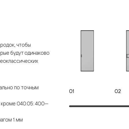
е
я
родок, чтобы
е
орые будут одинаково
ные
неоклассических
пон
ные
ально по точным
01
02
 кроме 040.05: 400—
яющей
агом 1 мм