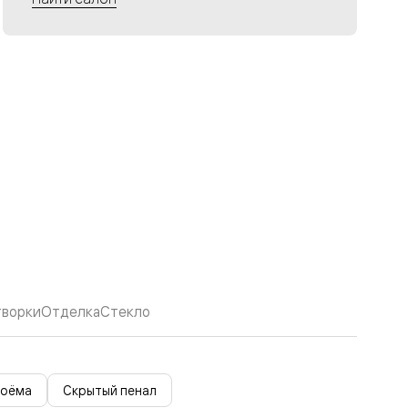
творки
Отделка
Стекло
роёма
Скрытый пенал