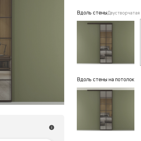
одки
Вдоль стены
Двустворчатая
ика
Вдоль стены на потолок
i