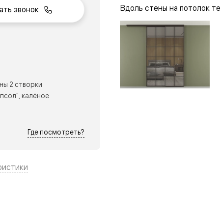
Вдоль стены на потолок т
ать звонок
нный
ны 2 створки
псол", калёное
Где посмотреть?
ристики
м
ые