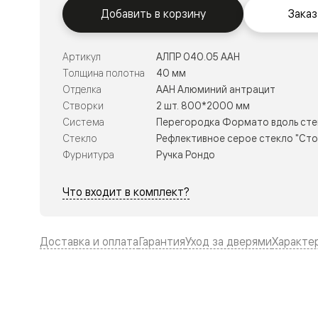
Тоскана
Добавить в корзину
Заказ
Литера
Тоскана
Ромбо
Тоскана
Артикул
АЛПР 040.05 ААН
Элегантэ
Толщина полотна
40 мм
Лигнум
Отделка
ААН Алюминий антрацит
Совреме
стиль
Створки
2 шт. 800*2000 мм
Фридом
Система
Перегородка Формато вдоль сте
Рифт
Стекло
Рефлективное серое стекло "Сто
Вельвет
Планум
Фурнитура
Ручка Рондо
Планум
Про
Что входит в комплект?
Линия
Дизайн
Палаццо
Селект
Доставка и оплата
Гарантия
Уход за дверями
Характе
Софтфор
Зеркальн
Планум
Про
Скрытые
двери