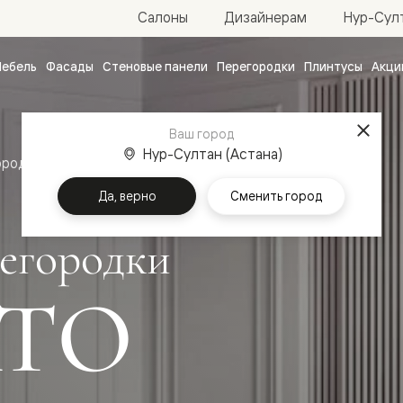
Нур-Султ
Салоны
Дизайнерам
ебель
Фасады
Стеновые панели
Перегородки
Плинтусы
Акци
атные
ые
Ваш город
чные
Нур-Султан (Астана)
ородки
Да, верно
Сменить город
егородки
ТО
ванные