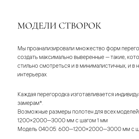
бука
Шпоновы
отделки
Имитация
МОДЕЛИ СТВОРОК
шпона
Из
алюмини
и
стекла
Мы проанализировали множество форм перего
Покрыты
создать максимально выверенные — такие, кот
эмалью
Однотон
стильно смотреться и в минималистичных, и в 
ПЭТ
интерьерах.
Мультиш
Раздвиж
двери
Вдоль
Каждая перегородка изготавливается индивиду
стены
замерам*.
В
пенал
Возможные размеры полотен для всех моделей
Со
скрытой
1200×2000—3000 мм с шагом 1 мм
направл
Модель 040.05: 600—1200×2000—3000 мм с ш
Арочные
двери