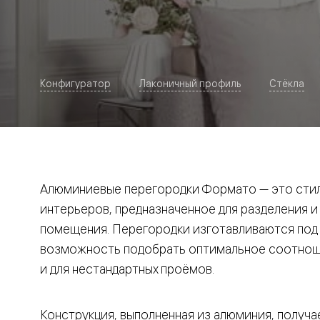
Рокка
Фрэйм
Альба
Дюна
Париж
Нео
Конфигуратор
Лаконичный профиль
Стёкла
Классик
Линия
Гладкие
и
скрытые
Планум
Про —
алюмини
Алюминиевые перегородки Формато — это стил
кромка
Планум
интерьеров, предназначенное для разделения и
Секрето
помещения. Перегородки изготавливаются под и
-
скрытые
возможность подобрать оптимальное соотноше
двери
Дизайнер
и для нестандартных проёмов.
Селект —
фрезеро
по
Конструкция, выполненная из алюминия, получае
шпону