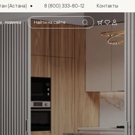
ан (Астана)
8 (800) 333-80-12
Контакты
Поиск
и
Новинки
по
сайту