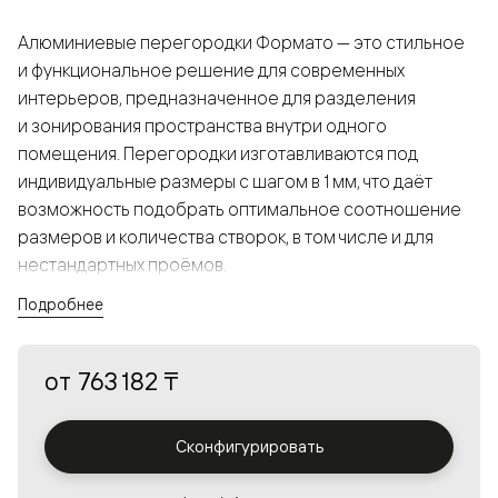
Алюминиевые перегородки Формато — это стильное
и функциональное решение для современных
интерьеров, предназначенное для разделения
и зонирования пространства внутри одного
помещения. Перегородки изготавливаются под
индивидуальные размеры с шагом в 1 мм, что даёт
возможность подобрать оптимальное соотношение
размеров и количества створок, в том числе и для
нестандартных проёмов.
Подробнее
Конструкция, выполненная из алюминия, получается
прочной, но в то же время лёгкой и лаконичной,
от
763 182 ₸
а большой выбор вставок из стекла с различными
эффектами позволяет создавать разнообразные
решения в интерьере и варьировать освещённость.
Сконфигурировать