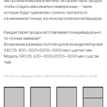
Мы проанализировали множество форм перегородок,
чтобы создать максимально выверенные — такие,
которые будут одинаково стильно смотреться
и в минималистичных, и в неоклассических интерьерах.
Каждая перегородка изготавливается индивидуально
по точным замерам*.
Возможные размеры полотен для всех моделей кроме
040.05: 400—1200×2000—3000 мм с шагом 1 мм
Модель 040.05: 600—1200×2000—3000 мм с шагом
1 мм
*услуга по замерам предоставляется бесплатно в черте города