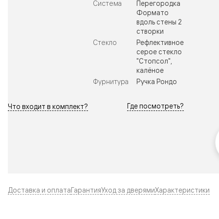
Система
Перегородка
Формато
вдоль стены 2
створки
Стекло
Рефлективное
серое стекло
"Стопсол",
калёное
Фурнитура
Ручка Рондо
Где посмотреть?
Что входит в комплект?
Доставка и оплата
Гарантия
Уход за дверями
Характеристики