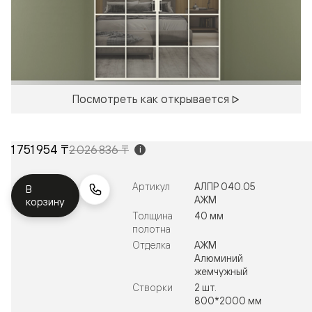
Посмотреть как открывается
1 751 954 ₸
2 026 836 ₸
i
Артикул
АЛПР 040.05
В
АЖМ
корзину
Толщина
40 мм
полотна
Отделка
АЖМ
Алюминий
жемчужный
Створки
2 шт.
800*2000 мм