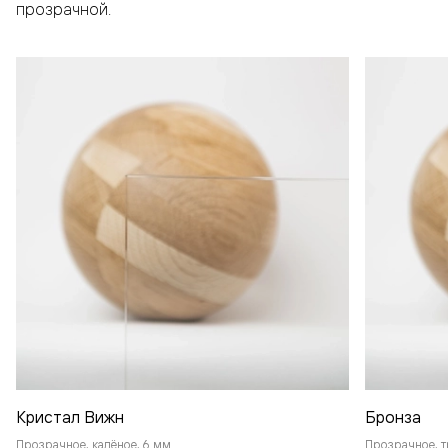
прозрачной.
Кристал Вижн
Бронза
Прозрачное, калёное, 6 мм
Прозрачное, т