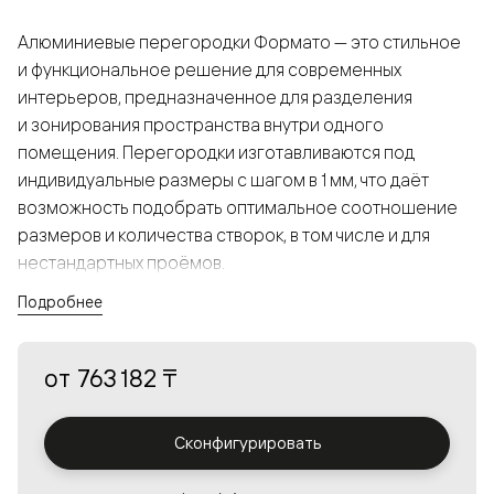
Алюминиевые перегородки Формато — это стильное
и функциональное решение для современных
интерьеров, предназначенное для разделения
и зонирования пространства внутри одного
помещения. Перегородки изготавливаются под
индивидуальные размеры с шагом в 1 мм, что даёт
возможность подобрать оптимальное соотношение
размеров и количества створок, в том числе и для
нестандартных проёмов.
Подробнее
Конструкция, выполненная из алюминия, получается
прочной, но в то же время лёгкой и лаконичной,
от
763 182 ₸
а большой выбор вставок из стекла с различными
эффектами позволяет создавать разнообразные
решения в интерьере и варьировать освещённость.
Сконфигурировать