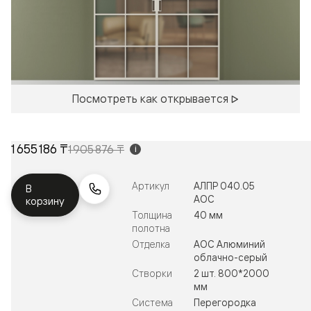
Посмотреть как открывается
1 655 186 ₸
1 905 876 ₸
i
Артикул
АЛПР 040.05
В
АОС
корзину
Толщина
40 мм
полотна
Отделка
АОС Алюминий
облачно-серый
Створки
2 шт. 800*2000
мм
Система
Перегородка