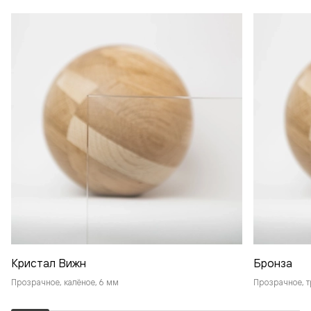
Кристал Вижн
Бронза
Прозрачное, калёное, 6 мм
Прозрачное, т