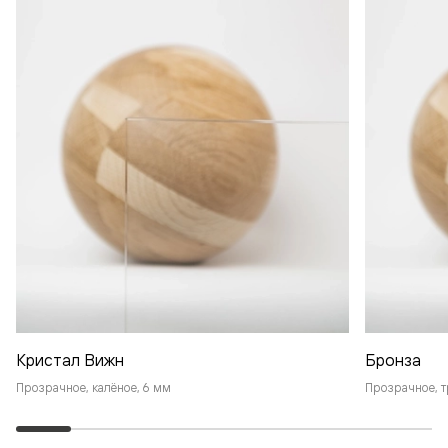
Кристал Вижн
Бронза
Прозрачное, калёное, 6 мм
Прозрачное, т