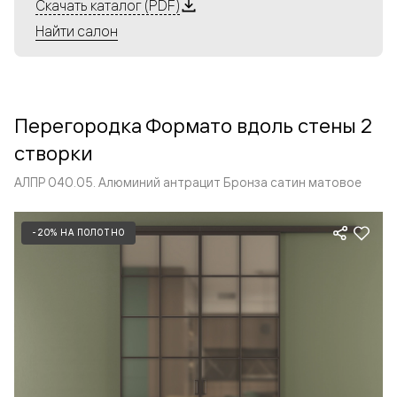
Алюминиевые перегородки имеют единый профиль
Скачать каталог (PDF)
с алюминиевыми дверьми и легко сочетаются в одном
Найти салон
пространстве, не перегружая его. Также их можно
комбинировать в интерьере с полотнами из нашего
стандартного ассортимента. Помимо этого, система
алюминиевых перегородок и дверей координируется
Перегородка Формато вдоль стены 2
со стеновыми панелями Волховец.
створки
АЛПР 040.05. Алюминий антрацит Бронза сатин матовое
-20% НА ПОЛОТНО