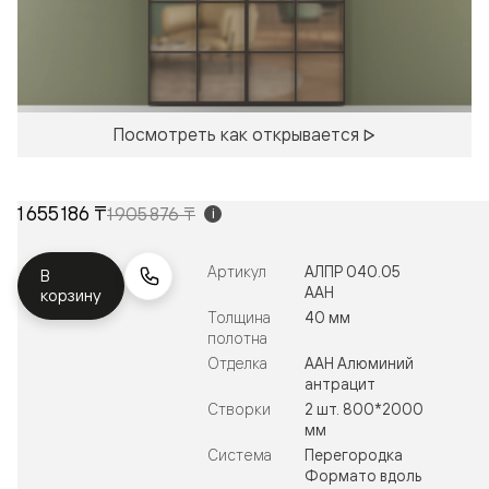
Посмотреть как открывается
1 655 186 ₸
1 905 876 ₸
i
Артикул
АЛПР 040.05
В
ААН
корзину
Толщина
40 мм
полотна
Отделка
ААН Алюминий
антрацит
Створки
2 шт. 800*2000
мм
Система
Перегородка
Формато вдоль