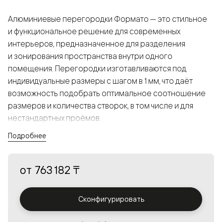
Алюминиевые перегородки Формато — это стильное
и функциональное решение для современных
интерьеров, предназначенное для разделения
и зонирования пространства внутри одного
помещения. Перегородки изготавливаются под
индивидуальные размеры с шагом в 1 мм, что даёт
возможность подобрать оптимальное соотношение
размеров и количества створок, в том числе и для
нестандартных проёмов.
Подробнее
Конструкция, выполненная из алюминия, получается
прочной, но в то же время лёгкой и лаконичной,
от
763 182 ₸
а большой выбор вставок из стекла с различными
эффектами позволяет создавать разнообразные
решения в интерьере и варьировать освещённость.
Сконфигурировать