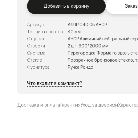
Тоскана
Добавить в корзину
Заказ
Литера
Тоскана
Ромбо
Тоскана
Артикул
АЛПР 040.05 АНСР
Элегантэ
Толщина полотна
40 мм
Лигнум
Отделка
АНСР Алюминий нейтральный се
Совреме
стиль
Створки
2 шт. 800*2000 мм
Фридом
Система
Перегородка Формато вдоль сте
Рифт
Стекло
Прозрачное бронзовое стекло, 
Вельвет
Планум
Фурнитура
Ручка Рондо
Планум
Про
Что входит в комплект?
Линия
Дизайн
Палаццо
Селект
Доставка и оплата
Гарантия
Уход за дверями
Характе
Софтфор
Зеркальн
Планум
Про
Скрытые
двери