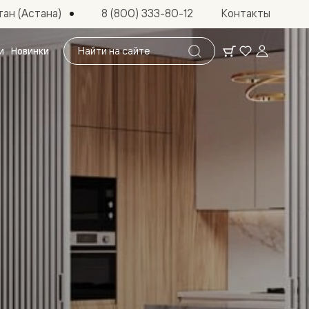
ан (Астана)
8 (800) 333-80-12
Контакты
Поиск
и
Новинки
по
сайту