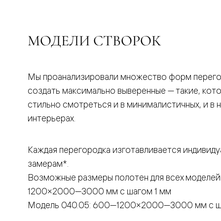
бука
Шпоновы
отделки
Имитация
МОДЕЛИ СТВОРОК
шпона
Из
алюмини
и
стекла
Мы проанализировали множество форм перего
Покрыты
создать максимально выверенные — такие, кот
эмалью
Однотон
стильно смотреться и в минималистичных, и в 
ПЭТ
интерьерах.
Мультиш
Раздвиж
двери
Вдоль
Каждая перегородка изготавливается индивиду
стены
замерам*.
В
пенал
Возможные размеры полотен для всех моделей
Со
скрытой
1200×2000—3000 мм с шагом 1 мм
направл
Модель 040.05: 600—1200×2000—3000 мм с ш
Арочные
двери