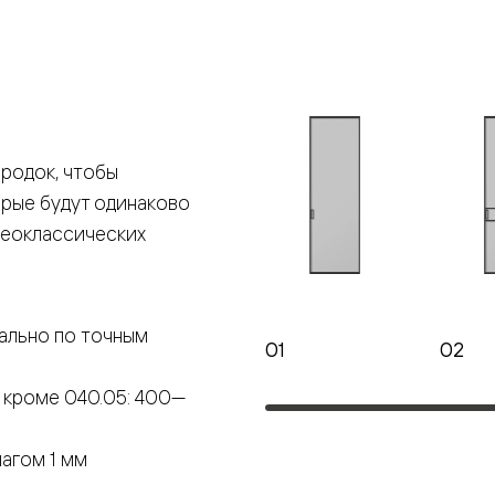
е
я
родок, чтобы
е
орые будут одинаково
ные
неоклассических
пон
ные
ально по точным
01
02
 кроме 040.05: 400—
яющей
агом 1 мм