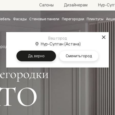
Нур-Султ
Салоны
Дизайнерам
ебель
Фасады
Стеновые панели
Перегородки
Плинтусы
Акци
атные
ые
Ваш город
чные
Нур-Султан (Астана)
ородки
Да, верно
Сменить город
егородки
ТО
ванные