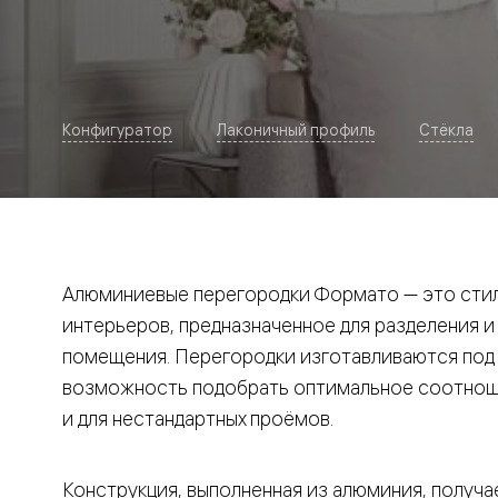
Рокка
Фрэйм
Альба
Дюна
Париж
Нео
Конфигуратор
Лаконичный профиль
Стёкла
Классик
Линия
Гладкие
и
скрытые
Планум
Про —
алюмини
Алюминиевые перегородки Формато — это стил
кромка
Планум
интерьеров, предназначенное для разделения и
Секрето
помещения. Перегородки изготавливаются под и
-
скрытые
возможность подобрать оптимальное соотноше
двери
Дизайнер
и для нестандартных проёмов.
Селект —
фрезеро
по
Конструкция, выполненная из алюминия, получае
шпону