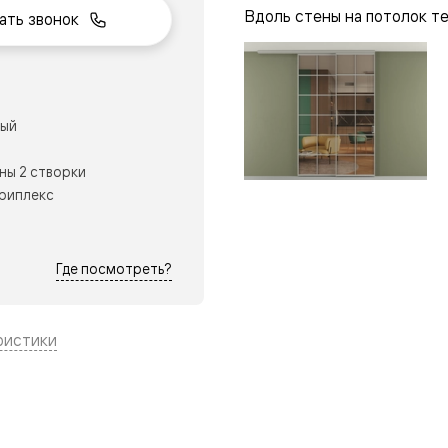
Вдоль стены на потолок т
ать звонок
рый
нный
ны 2 створки
триплекс
Где посмотреть?
ристики
м
ые