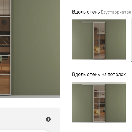
одки
Вдоль стены
Двустворчатая
ика
Вдоль стены на потолок
i