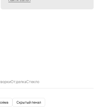
творки
Отделка
Стекло
роёма
Скрытый пенал