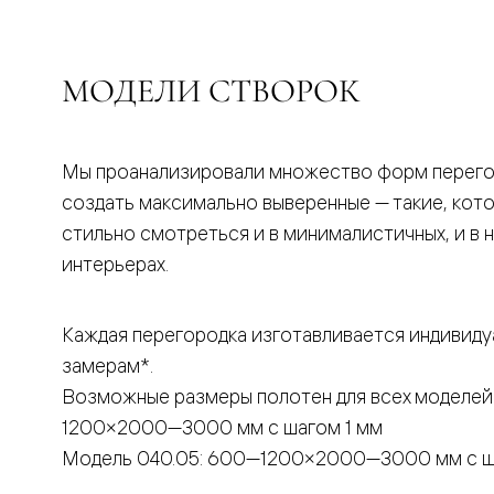
бука
Шпоновы
отделки
Имитация
МОДЕЛИ СТВОРОК
шпона
Из
алюмини
и
стекла
Мы проанализировали множество форм перего
Покрыты
создать максимально выверенные — такие, кот
эмалью
Однотон
стильно смотреться и в минималистичных, и в 
ПЭТ
интерьерах.
Мультиш
Раздвиж
двери
Вдоль
Каждая перегородка изготавливается индивиду
стены
замерам*.
В
пенал
Возможные размеры полотен для всех моделей
Со
скрытой
1200×2000—3000 мм с шагом 1 мм
направл
Модель 040.05: 600—1200×2000—3000 мм с ш
Арочные
двери