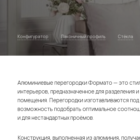
Рокка
Фрэйм
Альба
Дюна
Париж
Нео
Конфигуратор
Лаконичный профиль
Стёкла
Классик
Линия
Гладкие
и
скрытые
Планум
Про —
алюмини
Алюминиевые перегородки Формато — это стил
кромка
Планум
интерьеров, предназначенное для разделения и
Секрето
помещения. Перегородки изготавливаются под и
-
скрытые
возможность подобрать оптимальное соотноше
двери
Дизайнер
и для нестандартных проёмов.
Селект —
фрезеро
по
Конструкция, выполненная из алюминия, получае
шпону