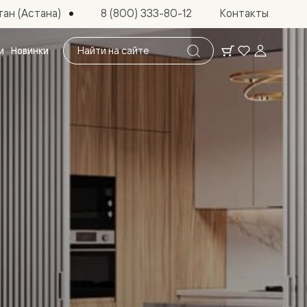
ан (Астана)
8 (800) 333-80-12
Контакты
Поиск
и
Новинки
по
сайту