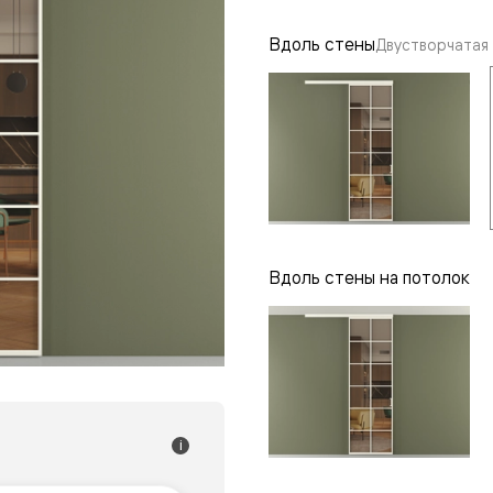
одки
Вдоль стены
Двустворчатая
ика
Вдоль стены на потолок
i