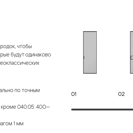
е
я
родок, чтобы
е
орые будут одинаково
ные
неоклассических
пон
ные
ально по точным
01
02
 кроме 040.05: 400—
яющей
агом 1 мм