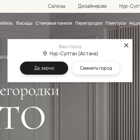
Нур-Султ
Салоны
Дизайнерам
ебель
Фасады
Стеновые панели
Перегородки
Плинтусы
Акци
атные
ые
Ваш город
чные
Нур-Султан (Астана)
ородки
Да, верно
Сменить город
егородки
ТО
ванные