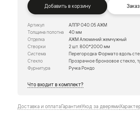
Тоскана
Добавить в корзину
Заказ
Литера
Тоскана
Ромбо
Тоскана
Артикул
АЛПР 040.05 АЖМ
Элегантэ
Толщина полотна
40 мм
Лигнум
Отделка
АЖМ Алюминий жемчужный
Совреме
стиль
Створки
2 шт. 800*2000 мм
Фридом
Система
Перегородка Формато вдоль сте
Рифт
Стекло
Прозрачное бронзовое стекло, 
Вельвет
Планум
Фурнитура
Ручка Рондо
Планум
Про
Что входит в комплект?
Линия
Дизайн
Палаццо
Селект
Доставка и оплата
Гарантия
Уход за дверями
Характе
Софтфор
Зеркальн
Планум
Про
Скрытые
двери