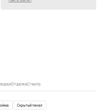
творки
Отделка
Стекло
роёма
Скрытый пенал