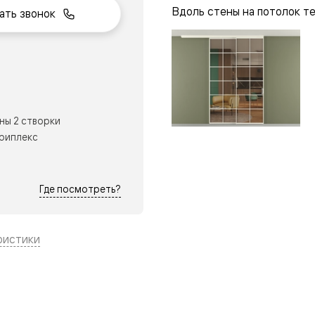
Вдоль стены на потолок т
ать звонок
нный
ны 2 створки
триплекс
Где посмотреть?
ристики
м
ые