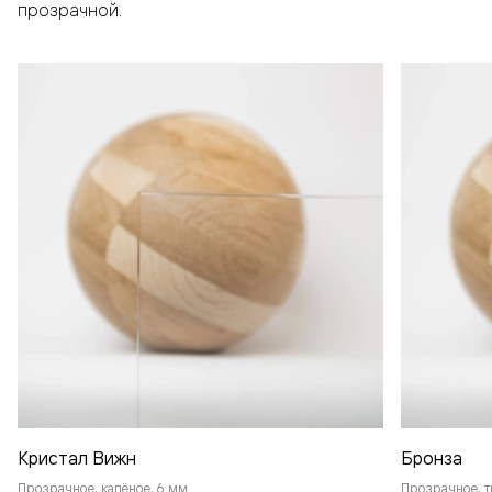
прозрачной.
Кристал Вижн
Бронза
Прозрачное, калёное, 6 мм
Прозрачное, т