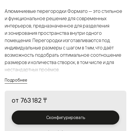
Алюминиевые перегородки Формато — это стильное
и функциональное решение для современных
интерьеров, предназначенное для разделения
и зонирования пространства внутри одного
помещения. Перегородки изготавливаются под
индивидуальные размеры с шагом в 1 мм, что даёт
возможность подобрать оптимальное соотношение
размеров и количества створок, в том числе и для
нестандартных проёмов.
Подробнее
Конструкция, выполненная из алюминия, получается
прочной, но в то же время лёгкой и лаконичной,
от
763 182 ₸
а большой выбор вставок из стекла с различными
эффектами позволяет создавать разнообразные
решения в интерьере и варьировать освещённость.
Сконфигурировать