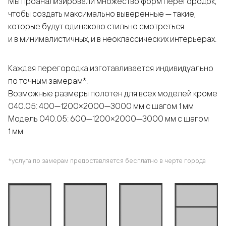
Мы проанализировали множество форм перегородок,
чтобы создать максимально выверенные — такие,
которые будут одинаково стильно смотреться
и в минималистичных, и в неоклассических интерьерах.
Каждая перегородка изготавливается индивидуально
по точным замерам*.
Возможные размеры полотен для всех моделей кроме
040.05: 400—1200×2000—3000 мм с шагом 1 мм
Модель 040.05: 600—1200×2000—3000 мм с шагом
1 мм
*услуга по замерам предоставляется бесплатно в черте города