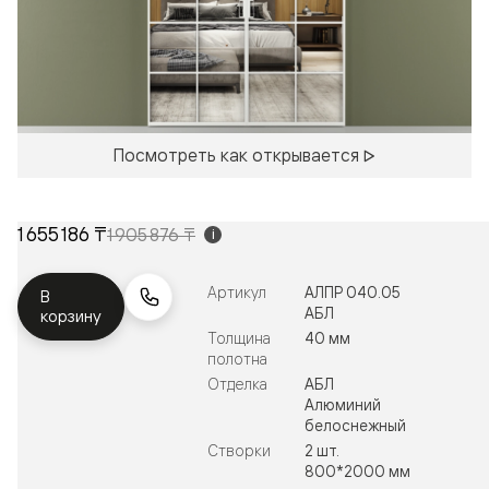
Посмотреть как открывается
1 655 186 ₸
1 905 876 ₸
i
Артикул
АЛПР 040.05
В
АБЛ
корзину
Толщина
40 мм
полотна
Отделка
АБЛ
Алюминий
белоснежный
Створки
2 шт.
800*2000 мм